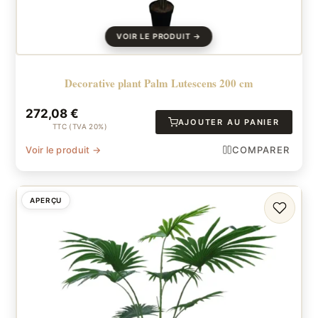
Decorative plant Palm Lutescens 200 cm
272,08
€
AJOUTER AU PANIER
TTC (TVA 20%)
Voir le produit →
COMPARER
APERÇU
FAVORI