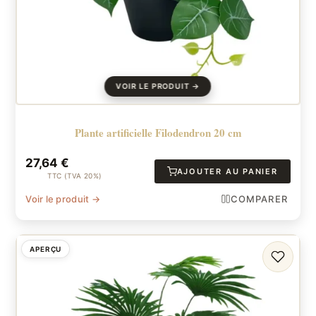
Plante artificielle Filodendron 20 cm
27,64
€
AJOUTER AU PANIER
TTC (TVA 20%)
Voir le produit →
COMPARER
APERÇU
FAVORI