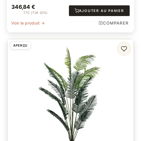
346,84
€
AJOUTER AU PANIER
TTC (TVA 20%)
Voir le produit →
COMPARER
APERÇU
FAVORI