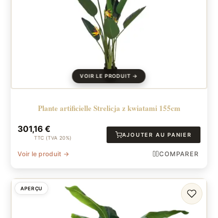
Plante artificielle Strelicja z kwiatami 155cm
301,16
€
AJOUTER AU PANIER
TTC (TVA 20%)
Voir le produit →
COMPARER
APERÇU
FAVORI