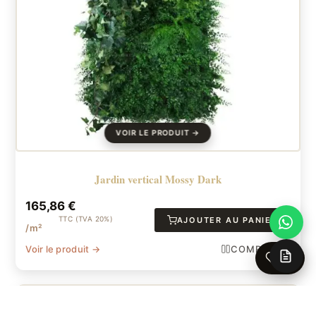
Jardin vertical Mossy Dark
165,86
€
TTC (TVA 20%)
AJOUTER AU PANIER
/m²
Voir le produit →
COMPARER
0
APERÇU
FAVORI