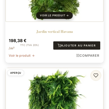
Jardin vertical Havana
198,38
€
TTC (TVA 20%)
AJOUTER AU PANIER
/m²
Voir le produit →
COMPARER
APERÇU
FAVORI