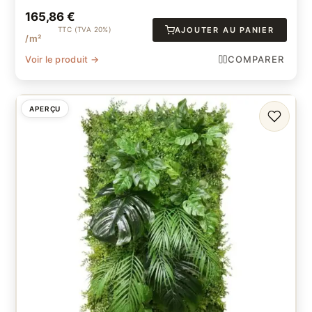
165,86
€
TTC (TVA 20%)
AJOUTER AU PANIER
/m²
Voir le produit →
COMPARER
APERÇU
FAVORI