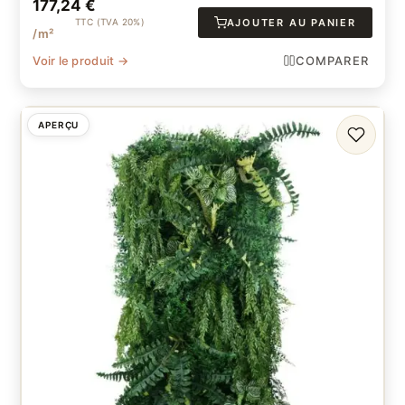
177,24
€
TTC (TVA 20%)
AJOUTER AU PANIER
/m²
Voir le produit →
COMPARER
APERÇU
FAVORI