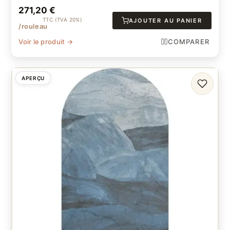
271,20
€
TTC (TVA 20%)
AJOUTER AU PANIER
/rouleau
Voir le produit →
COMPARER
APERÇU
FAVORI