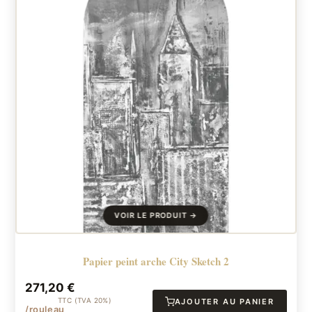
Papier peint arche City Sketch 2
271,20
€
TTC (TVA 20%)
AJOUTER AU PANIER
/rouleau