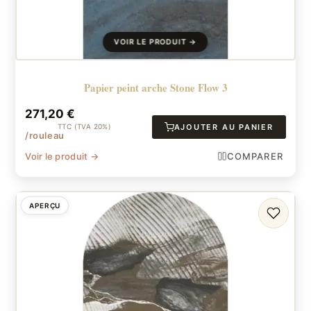
Papier peint arche Stone Flow 3
271,20
€
TTC (TVA 20%)
AJOUTER AU PANIER
/rouleau
Voir le produit →
COMPARER
APERÇU
FAVORI