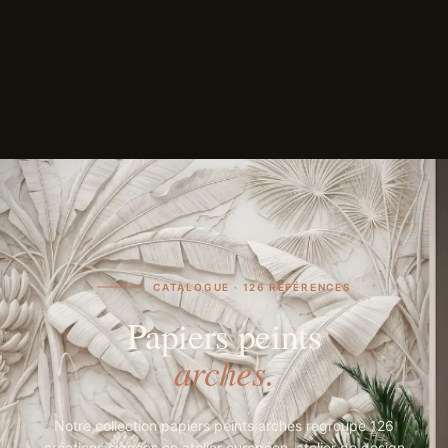
CATALOGUE · 126 RÉFÉRENCES
Papiers peints
arches.
Notre collection papiers peints arches regroupe 126
créations signées en atelier européen, atelier de design