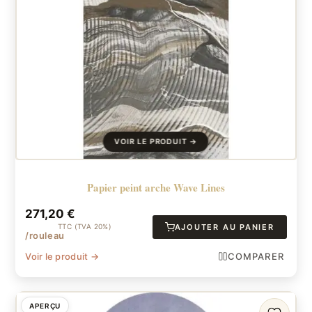
Papier peint arche Wave Lines
271,20
€
TTC (TVA 20%)
AJOUTER AU PANIER
/rouleau
Voir le produit →
COMPARER
APERÇU