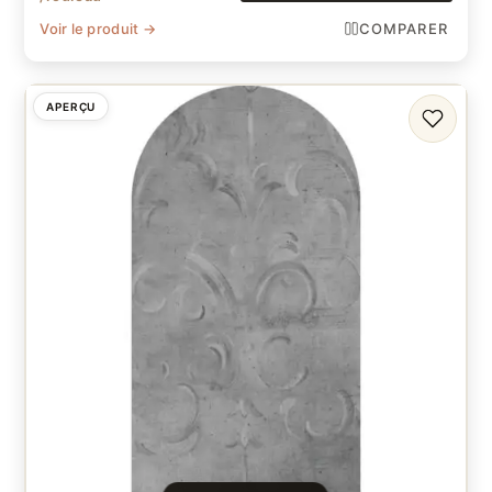
Voir le produit →
COMPARER
APERÇU
FAVORI