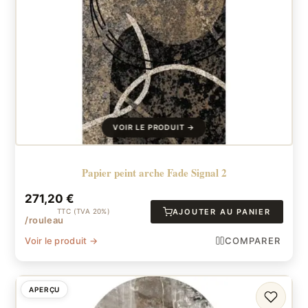
Papier peint arche Fade Signal 2
271,20
€
TTC (TVA 20%)
AJOUTER AU PANIER
/rouleau
Voir le produit →
COMPARER
APERÇU
FAVORI