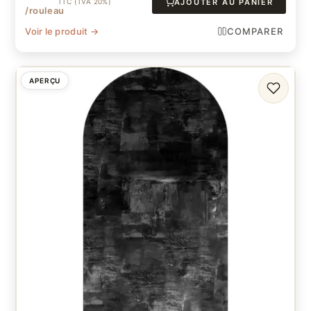
TTC (TVA 20%)
AJOUTER AU PANIER
/rouleau
Voir le produit →
COMPARER
APERÇU
FAVORI