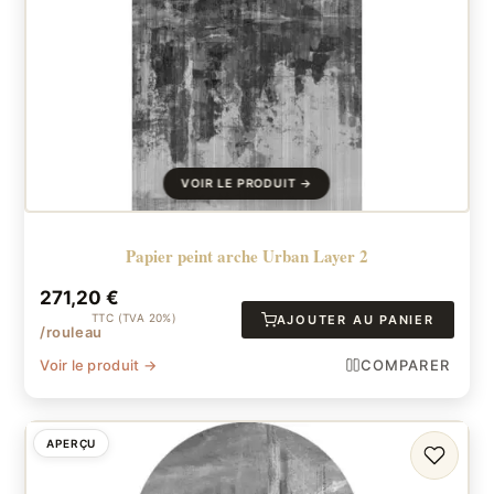
Papier peint arche Urban Layer 2
271,20
€
TTC (TVA 20%)
AJOUTER AU PANIER
/rouleau
Voir le produit →
COMPARER
APERÇU
FAVORI