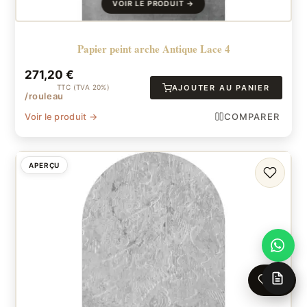
Papier peint arche Antique Lace 4
271,20
€
TTC (TVA 20%)
AJOUTER AU PANIER
/rouleau
Voir le produit →
COMPARER
APERÇU
FAVORI
0