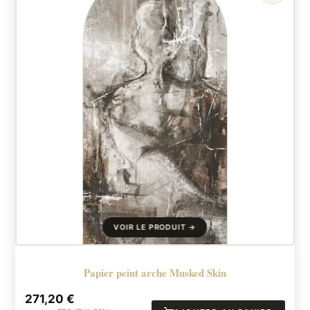
Papier peint arche Musked Skin
271,20
€