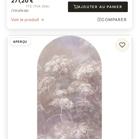
271,20
€
TTC (TVA 20%)
AJOUTER AU PANIER
/rouleau
Voir le produit →
COMPARER
APERÇU
FAVORI