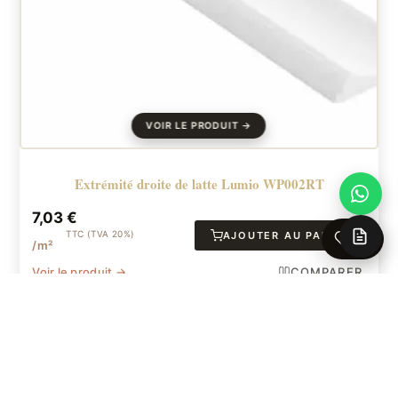
Extrémité droite de latte Lumio WP002RT
7,03
€
TTC (TVA 20%)
AJOUTER AU PANIER
0
/m²
Voir le produit →
COMPARER
APERÇU
FAVORI