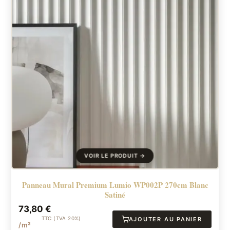
Panneau Mural Premium Lumio WP002P 270cm Blanc
Satiné
73,80
€
TTC (TVA 20%)
AJOUTER AU PANIER
/m²