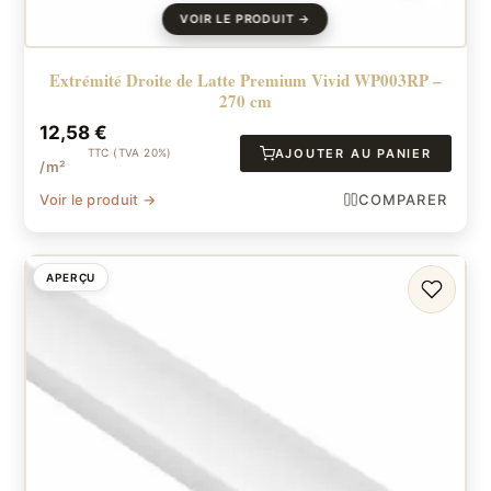
Extrémité Droite de Latte Premium Vivid WP003RP –
270 cm
12,58
€
TTC (TVA 20%)
AJOUTER AU PANIER
/m²
Voir le produit →
COMPARER
APERÇU
FAVORI