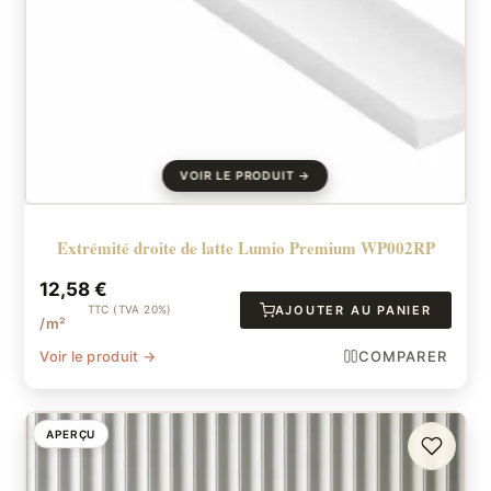
Extrémité droite de latte Lumio Premium WP002RP
12,58
€
TTC (TVA 20%)
AJOUTER AU PANIER
/m²
Voir le produit →
COMPARER
APERÇU
FAVORI