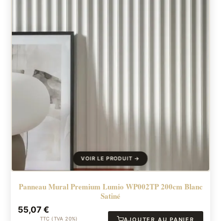
Panneau Mural Premium Lumio WP002TP 200cm Blanc
Satiné
55,07
€
TTC (TVA 20%)
AJOUTER AU PANIER