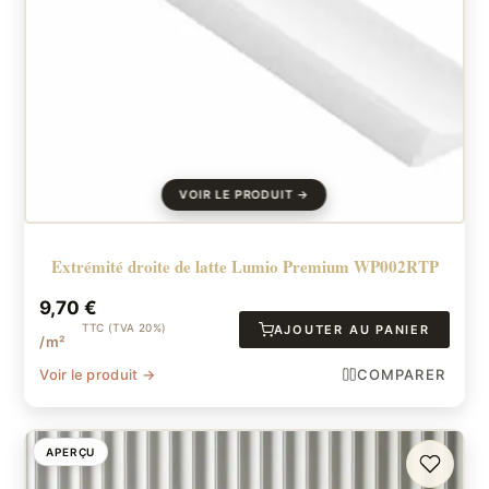
Extrémité droite de latte Lumio Premium WP002RTP
9,70
€
TTC (TVA 20%)
AJOUTER AU PANIER
/m²
Voir le produit →
COMPARER
APERÇU
FAVORI