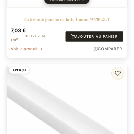
Extrémité gauche de latte Lumio WP002LT
7,03
€
TTC (TVA 20%)
AJOUTER AU PANIER
/m²
Voir le produit →
COMPARER
APERÇU
FAVORI