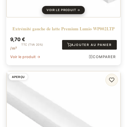
Extrémité gauche de latte Premium Lumio WP002LTP
9,70
€
TTC (TVA 20%)
AJOUTER AU PANIER
/m²
Voir le produit →
COMPARER
APERÇU
FAVORI