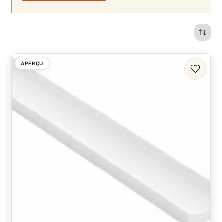
APERÇU
FAVORI