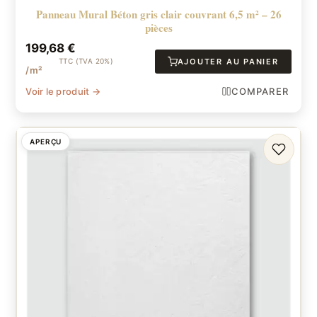
Panneau Mural Béton gris clair couvrant 6,5 m² – 26
pièces
199,68
€
TTC (TVA 20%)
AJOUTER AU PANIER
/m²
Voir le produit →
COMPARER
APERÇU
FAVORI