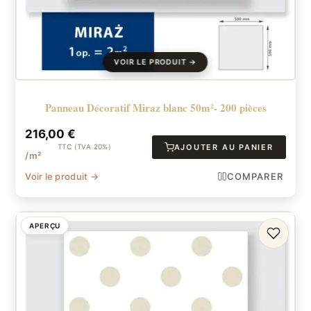
Panneau Décoratif Miraz blanc 50m²- 200 pièces
216,00
€
TTC (TVA 20%)
AJOUTER AU PANIER
/m²
Voir le produit →
COMPARER
APERÇU
FAVORI