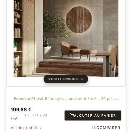
Panneau Mural Béton gris couvrant 6,5 m² – 26 pièces
199,68
€
TTC (TVA 20%)
AJOUTER AU PANIER
/m²
Voir le produit →
COMPARER