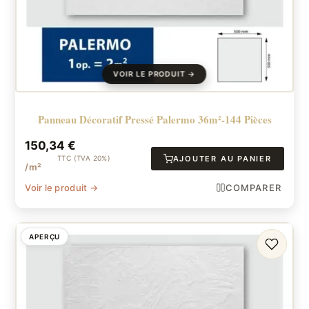
Panneau Décoratif Pressé Palermo 36m²-144 Pièces
150,34
€
TTC (TVA 20%)
AJOUTER AU PANIER
/m²
Voir le produit →
COMPARER
APERÇU
FAVORI