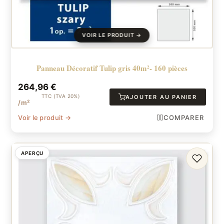
Panneau Décoratif Tulip gris 40m²- 160 pièces
264,96
€
TTC (TVA 20%)
AJOUTER AU PANIER
/m²
Voir le produit →
COMPARER
APERÇU
FAVORI