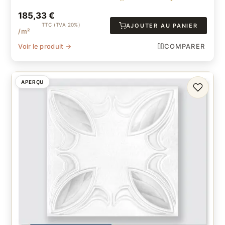
185,33
€
TTC (TVA 20%)
AJOUTER AU PANIER
/m²
Voir le produit →
COMPARER
APERÇU
FAVORI