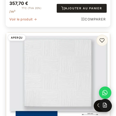
357,70
€
TTC (TVA 20%)
AJOUTER AU PANIER
/m²
Voir le produit →
COMPARER
APERÇU
FAVORI
0