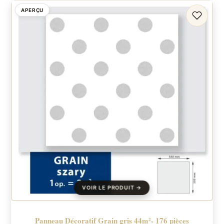
APERÇU
FAVORI
Panneau Décoratif Grain gris 44m²- 176 pièces