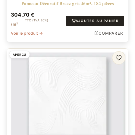
Panneau Décoratif Breez gris 46m²- 184 pièces
304,70
€
TTC (TVA 20%)
AJOUTER AU PANIER
/m²
Voir le produit →
COMPARER
APERÇU
FAVORI