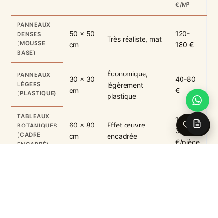
€/M²
PANNEAUX
50 × 50
120-
DENSES
Très réaliste, mat
(MOUSSE
cm
180 €
BASE)
Économique,
PANNEAUX
30 × 30
40-80
LÉGERS
légèrement
cm
€
(PLASTIQUE)
plastique
TABLEAUX
180-
60 × 80
Effet œuvre
0
BOTANIQUES
300
(CADRE
cm
encadrée
€/pièce
ENCADRÉ)
Pour un mur d’accent dans un salon, privilégiez les
panneaux denses 50 × 50 cm
(collection
Tropical
Vibe
,
Jardin Botanique
) — visuellement supérieurs et
qui résistent à la poussière.
Voir la collection mur