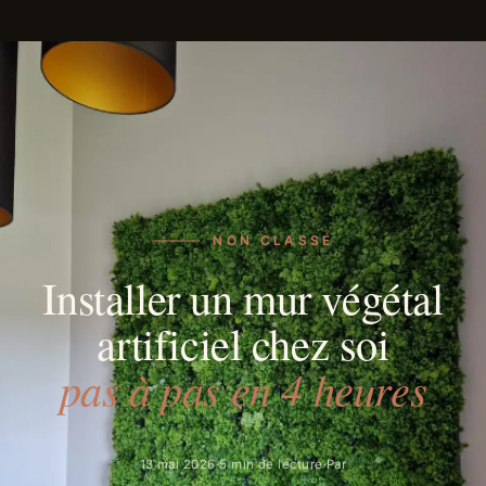
NON CLASSÉ
Installer un mur végétal
artificiel chez soi
pas à pas en 4 heures
13 mai 2026
·
5 min de lecture
·
Par