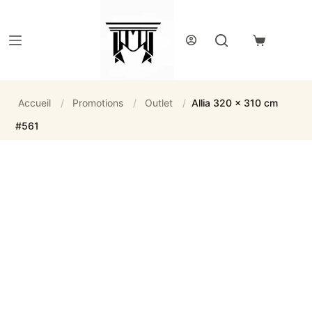
Passer
au
contenu
Panier
d’achat
Accueil
/
Promotions
/
Outlet
/
Allia 320 x 310 cm
#561