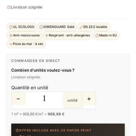
Livraison soignée
UL ECOLOGO
GREENGUARD Gold
EN 233 lavable
Anti-moisissures
Respirant · anti-allergènes
Made in EU
Pose au mur · à sec
COMMANDER EN DIRECT
Combien d'unités voulez-vous ?
Livraison soignée.
Quantité en unité
−
+
unité
1
m² ×
968,88
€/m² =
968,88 €
OFFRE INCLUSE AVEC CE PAPIER PEINT