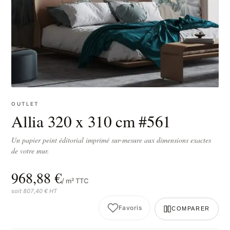
OUTLET
Allia 320 x 310 cm #561
Un papier peint éditorial imprimé sur-mesure aux dimensions exactes
de votre mur.
968,88 €
/ m² TTC
soit 807,40 € HT
Favoris
COMPARER