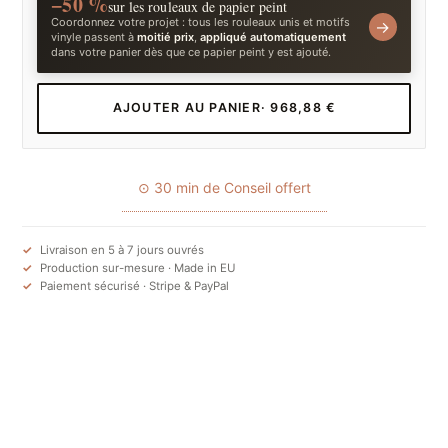
−50 %
sur les rouleaux de papier peint
Coordonnez votre projet : tous les rouleaux unis et motifs
→
vinyle passent à
moitié prix
,
appliqué automatiquement
dans votre panier dès que ce papier peint y est ajouté.
AJOUTER AU PANIER
· 968,88 €
⊙ 30 min de Conseil offert
Livraison en 5 à 7 jours ouvrés
Production sur-mesure · Made in EU
Paiement sécurisé · Stripe & PayPal