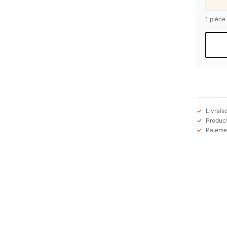
1
pièce
Livrais
Product
Paiemen