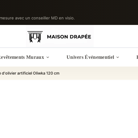
mesure avec un conseiller MD en visio.
evêtements Muraux
Univers Événementiel
 d'olivier artificiel Oliwka 120 cm