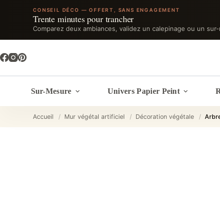
CONSEIL DÉCO — OFFERT, SANS ENGAGEMENT
Trente minutes pour trancher
Comparez deux ambiances, validez un calepinage ou un sur-
Passer
au
contenu
Sur-Mesure
Univers Papier Peint
R
Accueil
/
Mur végétal artificiel
/
Décoration végétale
/
Arbre