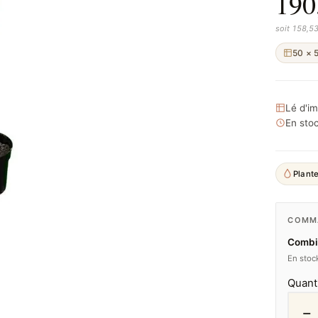
190
soit 158,5
50 × 
Lé d'i
En stoc
Plante
COMMA
Combie
En stock
Quant
−