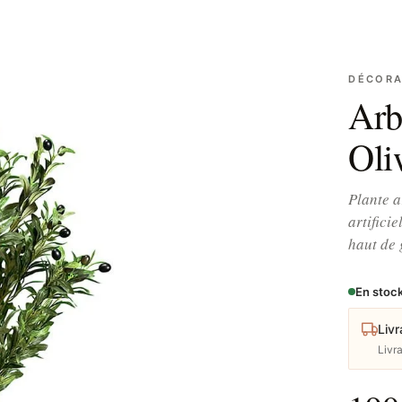
DÉCORA
Arbr
Oli
Plante a
artifici
haut de
En stoc
Livr
Livr