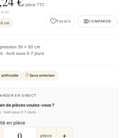
,24 €
/ pièce TTC
3 € HT
Favoris
COMPARER
50 cm
mpression 50 × 50 cm
k · livré sous 5-7 jours
 artificielle
Sans entretien
NDER EN DIRECT
n de pièces voulez-vous ?
 · livré sous 5-7 jours.
ité en pièce
+
pièce