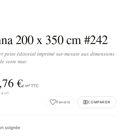
na 200 x 350 cm #242
r peint éditorial imprimé sur-mesure aux dimensions
de votre mur.
,76 €
/ m² TTC
0 € HT
Favoris
COMPARER
son soignée