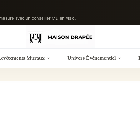
mesure avec un conseiller MD en visio.
evêtements Muraux
Univers Événementiel