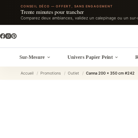
CONSEIL DÉCO — OFFERT, SANS ENGAGEMENT
Trente minutes pour trancher
Comparez deux ambiances, validez un calepinage ou un sur-
Passer
au
contenu
Sur-Mesure
Univers Papier Peint
R
Accueil
/
Promotions
/
Outlet
/
Canna 200 x 350 cm #242