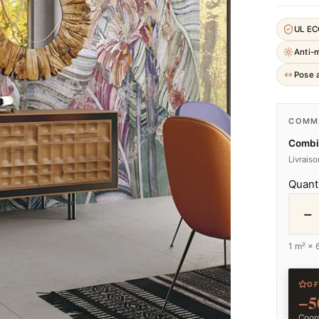
UL E
Anti-
Pose a
COMMA
Combie
Livrais
Quant
−
1
m² ×
OF
−5
Coord