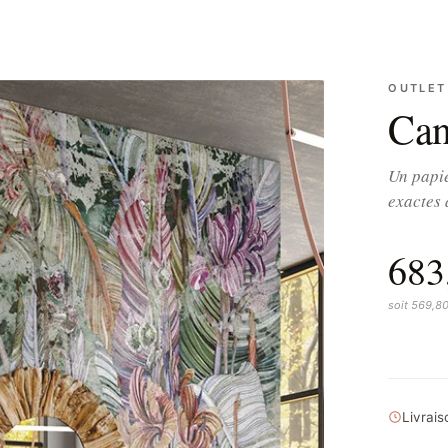
OUTLET
Can
Un papie
exactes 
683
soit 569,8
Livrai