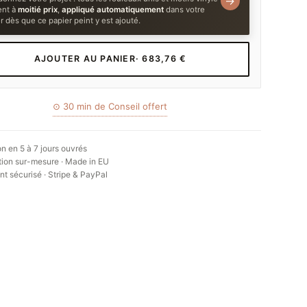
→
ent à
moitié prix
,
appliqué automatiquement
dans votre
r dès que ce papier peint y est ajouté.
AJOUTER AU PANIER
· 683,76 €
⊙ 30 min de Conseil offert
on en 5 à 7 jours ouvrés
ion sur-mesure · Made in EU
t sécurisé · Stripe & PayPal