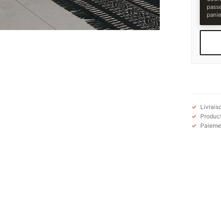
pass
panie
Livrais
Product
Paiemen