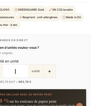
COLOGO
GREENGUARD Gold
EN 233 lavable
moisissures
Respirant · anti-allergènes
Made in EU
u mur · à sec
NDER EN DIRECT
n d'unités voulez-vous ?
on soignée.
ité en unité
+
unité
683,76
€/m² =
683,76 €
FRE INCLUSE AVEC CE PAPIER PEINT
0 %
sur les rouleaux de papier peint
onnez votre projet : tous les rouleaux unis et motifs vinyle