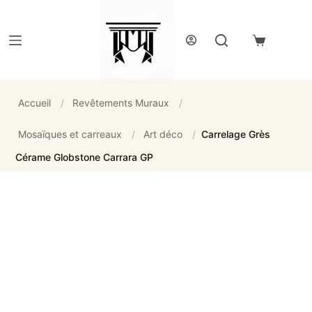
Passer
au
contenu
Panier
d’achat
Accueil
/
Revêtements Muraux
/
Mosaïques et carreaux
/
Art déco
/
Carrelage Grès
Cérame Globstone Carrara GP