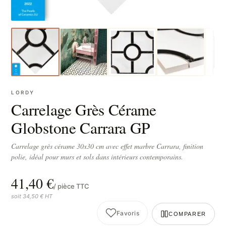
LORDY
Carrelage Grès Cérame
Globstone Carrara GP
Carrelage grès cérame 30x30 cm avec effet marbre Carrara, finition
polie, idéal pour murs et sols dans intérieurs contemporains.
41,40 €
/ pièce TTC
soit 34,50 € HT
Favoris
COMPARER