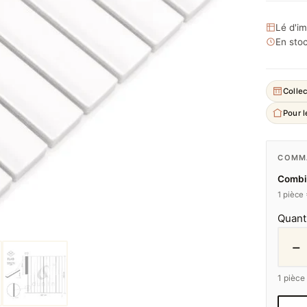
Lé d'i
En stoc
Collec
Pour 
COMMA
Combie
1 pièce
Quant
−
1
pièce