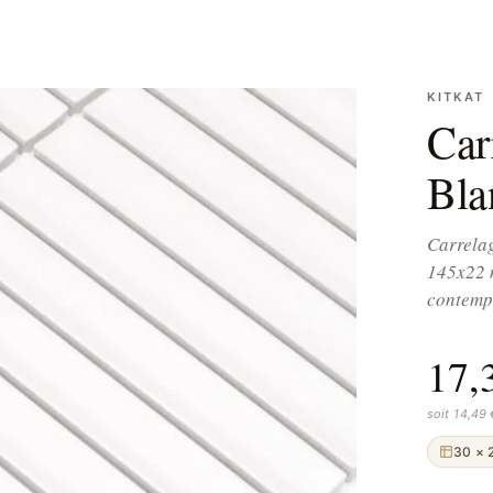
KITKAT
Car
Bla
Carrelag
145x22 m
contemp
17,
soit 14,49
30 × 