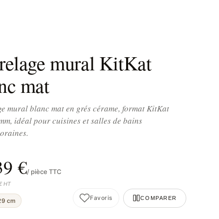
relage mural KitKat
nc mat
e mural blanc mat en grés cérame, format KitKat
m, idéal pour cuisines et salles de bains
oraines.
39 €
/ pièce TTC
 € HT
Favoris
COMPARER
29 cm