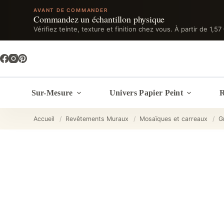
AVANT DE COMMANDER
Commandez un échantillon physique
Vérifiez teinte, texture et finition chez vous. À partir de 1,57
Passer
au
contenu
Sur-Mesure
Univers Papier Peint
R
Accueil
/
Revêtements Muraux
/
Mosaïques et carreaux
/
G