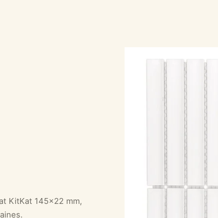
mat KitKat 145x22 mm,
aines.