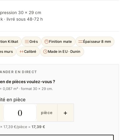
mpression 30 × 29 cm
k · livré sous 48-72 h
tion Kitkat
Grés
Finition mate
Épaisseur 8 mm
les murs
Calibré
Made in EU · Dunin
NDER EN DIRECT
n de pièces voulez-vous ?
 = 0,087 m² · format 30 × 29 cm.
ité en pièce
+
pièce
 ×
17,39
€/pièce =
17,39 €