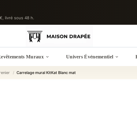
 €, livré sous 48 h.
evêtements Muraux
Univers Événementiel
renier
/
Carrelage mural KitKat Blanc mat