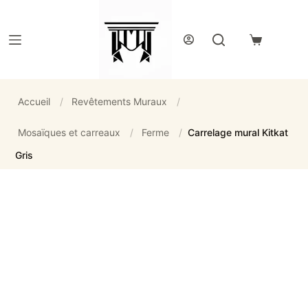
Passer
au
contenu
Panier
d’achat
Accueil
/
Revêtements Muraux
/
Mosaïques et carreaux
/
Ferme
/
Carrelage mural Kitkat
Gris