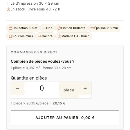
Lé d'impression 30 × 29 cm
En stock · livré sous 48-72 h
Collection Kitkat
Gris
Finition brillante
Épaisseur 8 mm
Pour les murs
Calibré
Made in EU · Dunin
COMMANDER EN DIRECT
Combien de pièces voulez-vous ?
1 pièce = 0,087 m² · format 30 × 29 cm.
Quantité en pièce
−
+
pièce
1
pièce ×
20,15
€/pièce =
20,15 €
AJOUTER AU PANIER
· 0,00 €