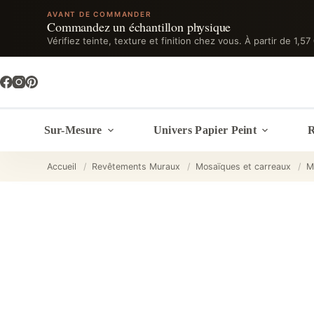
AVANT DE COMMANDER
Commandez un échantillon physique
Vérifiez teinte, texture et finition chez vous. À partir de 1,57
Passer
au
contenu
Sur-Mesure
Univers Papier Peint
R
Accueil
/
Revêtements Muraux
/
Mosaïques et carreaux
/
M