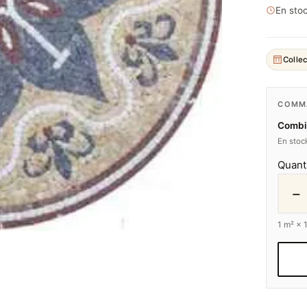
En stoc
Collec
COMMA
Combie
En stock
Quant
−
1
m² ×