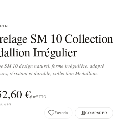
ION
relage SM 10 Collection
allion Irrégulier
e SM 10 design naturel, forme irrégulière, adapté
murs, résistant et durable, collection Medallion.
52,60 €
/ m² TTC
,50 € HT
Favoris
COMPARER