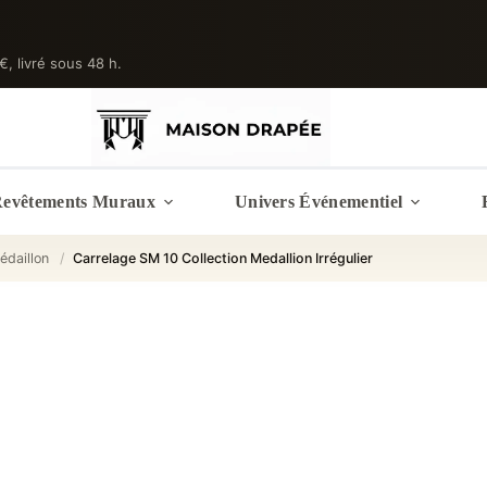
 €, livré sous 48 h.
evêtements Muraux
Univers Événementiel
édaillon
/
Carrelage SM 10 Collection Medallion Irrégulier