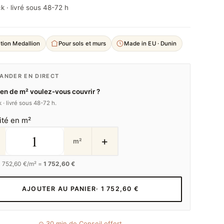
k · livré sous 48-72 h
tion Medallion
Pour sols et murs
Made in EU · Dunin
NDER EN DIRECT
n de m² voulez-vous couvrir ?
 · livré sous 48-72 h.
ité en m²
+
m²
1 752,60
€/m² =
1 752,60 €
AJOUTER AU PANIER
· 1 752,60 €
⊙ 30 min de Conseil offert