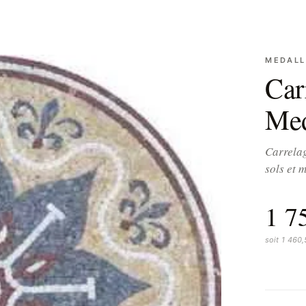
MEDALL
Car
Med
Carrelag
sols et 
1 7
soit 1 460