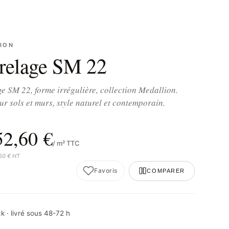
ION
relage SM 22
e SM 22, forme irrégulière, collection Medallion.
ur sols et murs, style naturel et contemporain.
52,60 €
/ m² TTC
,50 € HT
Favoris
COMPARER
k · livré sous 48-72 h