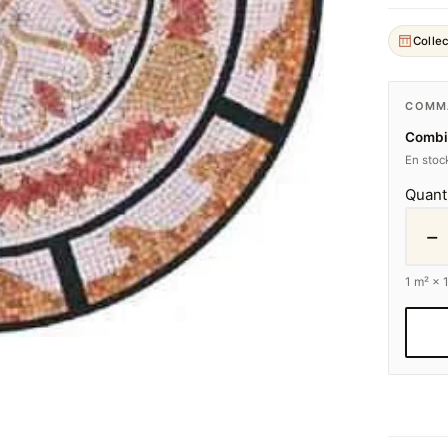
Collec
COMMA
Combie
En stock
Quant
−
1
m² ×