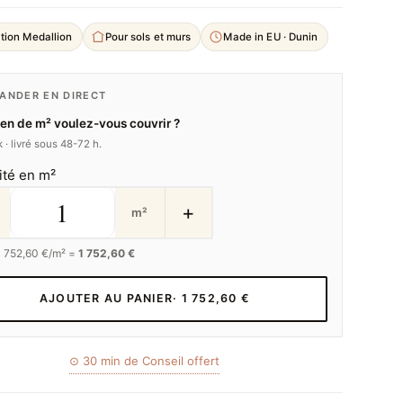
tion Medallion
Pour sols et murs
Made in EU · Dunin
NDER EN DIRECT
n de m² voulez-vous couvrir ?
 · livré sous 48-72 h.
ité en m²
+
m²
1 752,60
€/m² =
1 752,60 €
AJOUTER AU PANIER
· 1 752,60 €
⊙ 30 min de Conseil offert