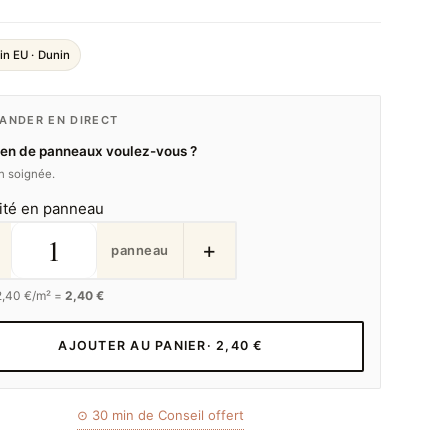
in EU · Dunin
NDER EN DIRECT
en de panneaux voulez-vous ?
on soignée.
ité en panneau
+
panneau
2,40
€/m² =
2,40 €
AJOUTER AU PANIER
· 2,40 €
⊙ 30 min de Conseil offert