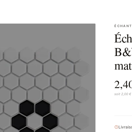
ÉCHANT
Éch
B&
mat
2,4
soit 2,00 €
Livrai