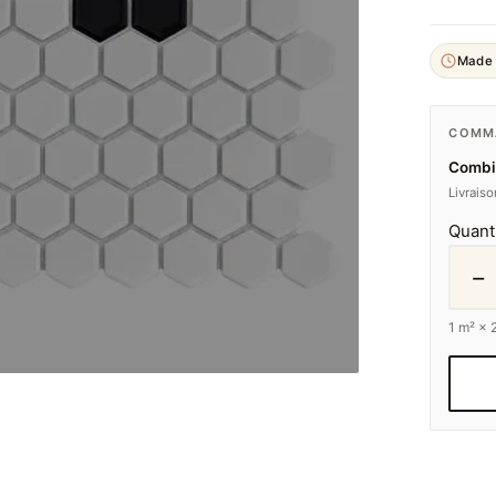
Made 
COMMA
Combi
Livrais
Quant
−
1
m² ×