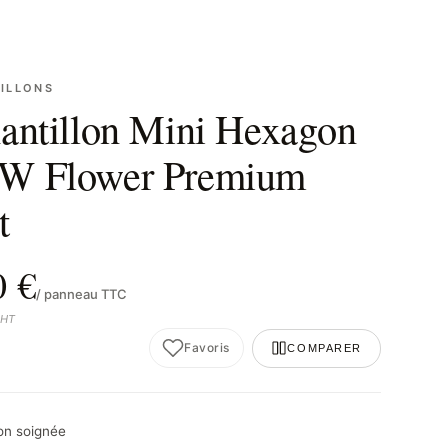
ILLONS
antillon Mini Hexagon
W Flower Premium
t
0 €
/ panneau TTC
 HT
Favoris
COMPARER
son soignée