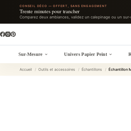
CONSEIL DÉCO — OFFERT, SANS ENGAGEMENT
Trente minutes pour trancher
Comparez deux ambiances, validez un calepinage ou un sur-
Passer
au
contenu
Sur-Mesure
Univers Papier Peint
R
Accueil
/
Outils et accessoires
/
Échantillons
/
Échantillon