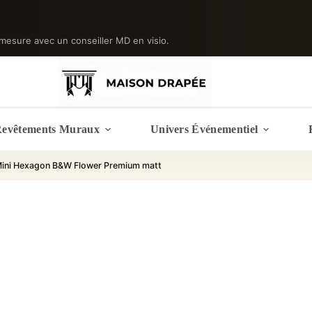
mesure avec un conseiller MD en visio.
evêtements Muraux
Univers Événementiel
 Mini Hexagon B&W Flower Premium matt