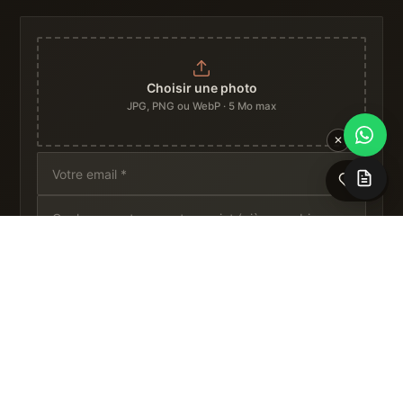
Choisir une photo
JPG, PNG ou WebP · 5 Mo max
✕
0
ENVOYER LA PHOTO
→
En envoyant, vous acceptez que MD utilise la photo uniquement pour vous
répondre. Pas de partage tiers.