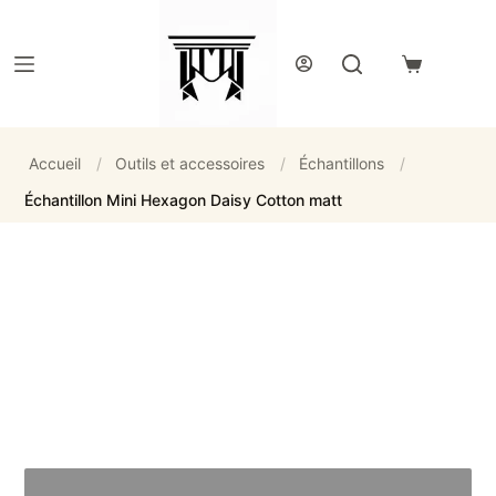
Passer
au
contenu
Panier
d’achat
Accueil
/
Outils et accessoires
/
Échantillons
/
Échantillon Mini Hexagon Daisy Cotton matt