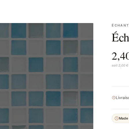
ÉCHANT
Éch
2,4
soit 2,00 €
Livrai
Made 