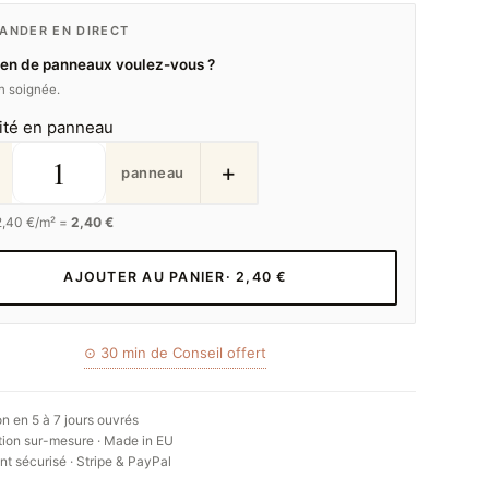
NDER EN DIRECT
en de panneaux voulez-vous ?
on soignée.
ité en panneau
+
panneau
2,40
€/m² =
2,40 €
AJOUTER AU PANIER
· 2,40 €
⊙ 30 min de Conseil offert
on en 5 à 7 jours ouvrés
ion sur-mesure · Made in EU
t sécurisé · Stripe & PayPal