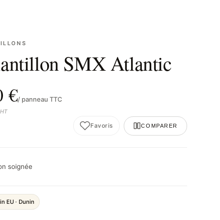
ILLONS
antillon SMX Atlantic
0 €
/ panneau TTC
 HT
Favoris
COMPARER
son soignée
in EU · Dunin