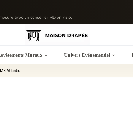
mesure avec un conseiller MD en visio.
evêtements Muraux
Univers Événementiel
SMX Atlantic