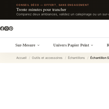
CONSEIL DÉCO — OFFERT, SANS ENGAGEMENT
Trente minutes pour trancher
Comparez deux ambiances, validez un calepinage ou un sur-
Passer
au
contenu
Sur-Mesure
Univers Papier Peint
R
Accueil
/
Outils et accessoires
/
Échantillons
/
Échantillon 