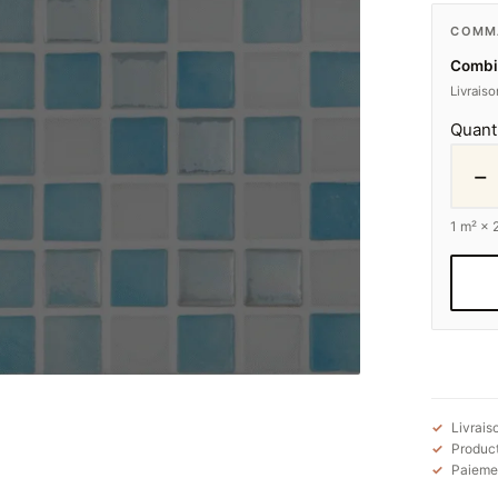
COMMA
Combi
Livrais
Quant
−
1
m² ×
Livrais
Product
Paiemen