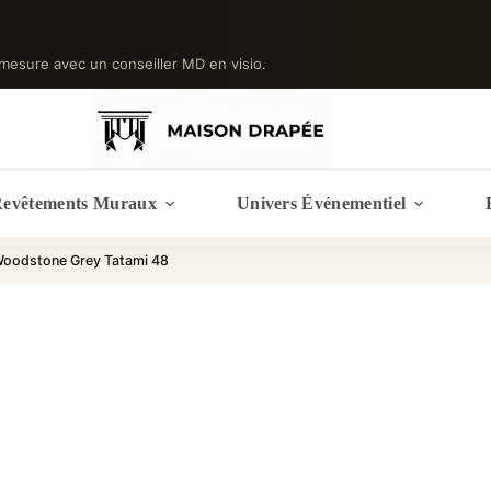
mesure avec un conseiller MD en visio.
evêtements Muraux
Univers Événementiel
 Woodstone Grey Tatami 48