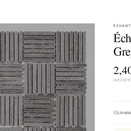
ÉCHANT
Éch
Gre
2,4
soit 2,00 €
Livrai