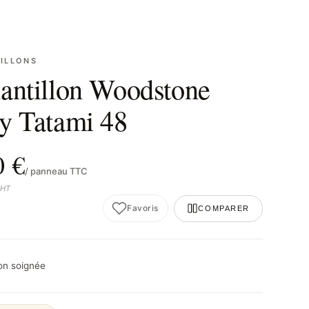
ILLONS
antillon Woodstone
y Tatami 48
0 €
/ panneau TTC
 HT
Favoris
COMPARER
son soignée