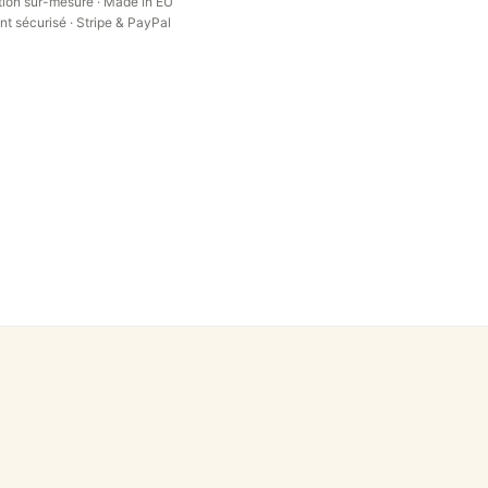
ion sur-mesure · Made in EU
t sécurisé · Stripe & PayPal