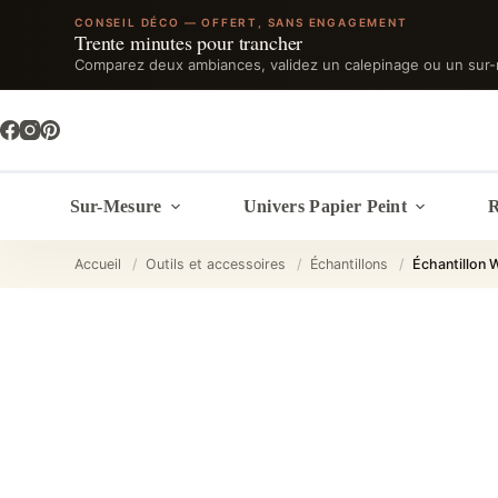
CONSEIL DÉCO — OFFERT, SANS ENGAGEMENT
Trente minutes pour trancher
Comparez deux ambiances, validez un calepinage ou un sur-
Passer
au
contenu
Sur-Mesure
Univers Papier Peint
R
Accueil
/
Outils et accessoires
/
Échantillons
/
Échantillon