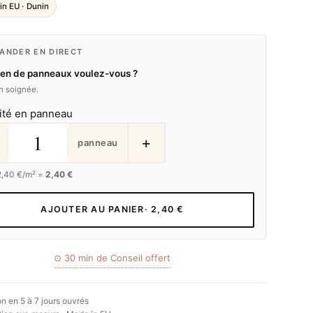
in EU · Dunin
NDER EN DIRECT
en de panneaux voulez-vous ?
on soignée.
ité en panneau
+
panneau
2,40
€/m² =
2,40 €
AJOUTER AU PANIER
· 2,40 €
⊙ 30 min de Conseil offert
on en 5 à 7 jours ouvrés