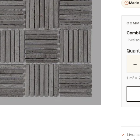
Made 
COMMA
Combi
Livrais
Quant
−
1
m² ×
Livrais