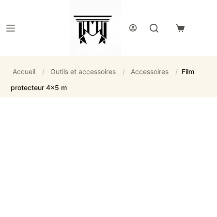
Passer
au
contenu
Panier
d’achat
Accueil
/
Outils et accessoires
/
Accessoires
/
Film
protecteur 4x5 m