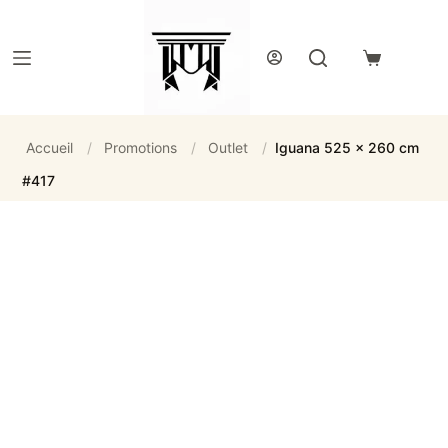
Passer
au
contenu
Panier
d’achat
Accueil
/
Promotions
/
Outlet
/
Iguana 525 x 260 cm
#417