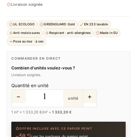
Livraison soignée
UL ECOLOGO
GREENGUARD Gold
EN 233 lavable
Anti-moisissures
Respirant · anti-allergènes
Made in EU
Pose au mur · à sec
COMMANDER EN DIRECT
Combien d'unités voulez-vous ?
Livraison soignée.
Quantité en unité
−
+
unité
1
m² ×
1 333,20
€/m² =
1 333,20 €
OFFRE INCLUSE AVEC CE PAPIER PEINT
−50 %
sur les rouleaux de papier peint