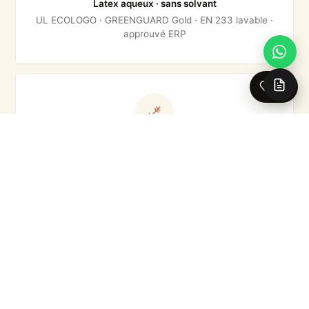
Latex aqueux · sans solvant
UL ECOLOGO · GREENGUARD Gold · EN 233 lavable ·
approuvé ERP
0
Pose & entretien
Colle au mur uniquement
Lavable à l'éponge humide · anti-moisissures · dépose à
sec