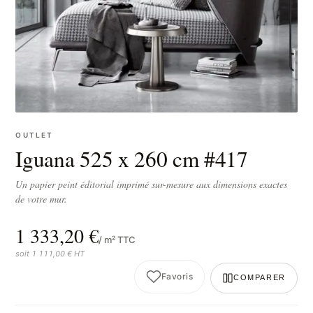
OUTLET
Iguana 525 x 260 cm #417
Un papier peint éditorial imprimé sur-mesure aux dimensions exactes
de votre mur.
1 333,20 €
/ m² TTC
soit 1 111,00 € HT
Favoris
COMPARER