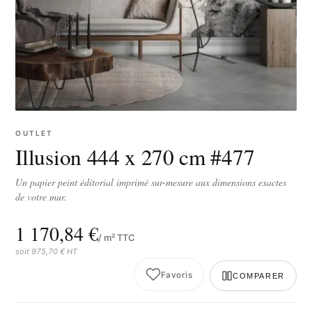
OUTLET
Illusion 444 x 270 cm #477
Un papier peint éditorial imprimé sur-mesure aux dimensions exactes
de votre mur.
1 170,84 €
/ m² TTC
soit 975,70 € HT
Favoris
COMPARER