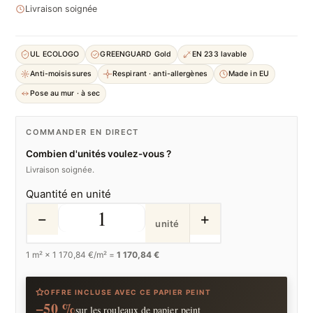
Livraison soignée
UL ECOLOGO
GREENGUARD Gold
EN 233 lavable
Anti-moisissures
Respirant · anti-allergènes
Made in EU
Pose au mur · à sec
COMMANDER EN DIRECT
Combien d'unités voulez-vous ?
Livraison soignée.
Quantité en unité
−
+
unité
1
m² ×
1 170,84
€/m² =
1 170,84 €
OFFRE INCLUSE AVEC CE PAPIER PEINT
−50 %
sur les rouleaux de papier peint