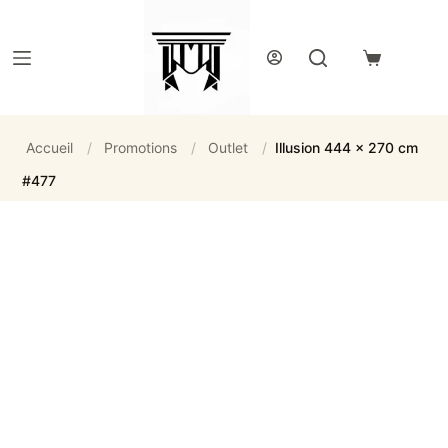
Passer
au
contenu
Panier
d’achat
Accueil
/
Promotions
/
Outlet
/
Illusion 444 x 270 cm
#477