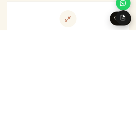
0
Pose & entretien
Colle au mur uniquement
Lavable à l'éponge humide · anti-moisissures · dépose à
sec
Production & livraison
Sur-mesure · Made in EU
Livraison 5-7 jours ouvrés en France · Production série
courte