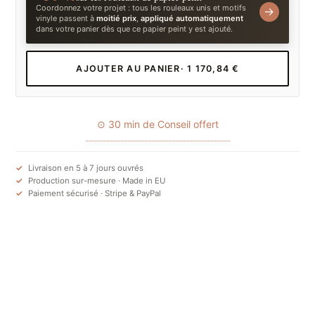
Coordonnez votre projet : tous les rouleaux unis et motifs
→
vinyle passent à
moitié prix
,
appliqué automatiquement
dans votre panier dès que ce papier peint y est ajouté.
AJOUTER AU PANIER
· 1 170,84 €
⊙ 30 min de Conseil offert
Livraison en 5 à 7 jours ouvrés
Production sur-mesure · Made in EU
Paiement sécurisé · Stripe & PayPal