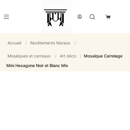
Passer
au
contenu
Panier
d’achat
Accueil
/
Revêtements Muraux
/
Mosaïques et carreaux
/
Art déco
/
Mosaïque Carrelage
Mini Hexagone Noir et Blanc Mix