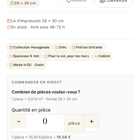
Favoris
COMPARER
26 × 30 cm
Lé d'impression 26 × 30 cm
En stock · livré sous 48-72 h
Collection Hexagonale
Grès
Finition brillante
Épaisseur 6 mm
Pour le sol, pour les murs
Calibré
Made in EU · Dunin
COMMANDER EN DIRECT
Combien de pièces voulez-vous ?
1 pièce = 0,078 m² · format 26 × 30 cm.
Quantité en pièce
−
+
pièce
1
pièce ×
16,56
€/pièce =
16,56 €