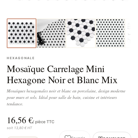
HEXAGONALE
Mosaïque Carrelage Mini
Hexagone Noir et Blanc Mix
Mosaïques hexagonales noir et blanc en porcelaine, design moderne
pour murs et sols. Idéal pour salle de bain, cuisine et intérieurs
tendance.
16,56 €
/ pièce TTC
soit 13,80 € HT