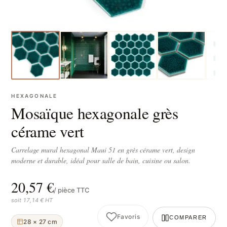
HEXAGONALE
Mosaïque hexagonale grès
cérame vert
Carrelage mural hexagonal Maui 51 en grès cérame vert, design
moderne et durable, idéal pour salle de bain, cuisine ou salon.
20,57 €
/ pièce TTC
soit 17,14 € HT
Favoris
COMPARER
28 × 27 cm