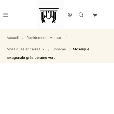
Passer
au
contenu
Panier
d’achat
Accueil
/
Revêtements Muraux
/
Mosaïques et carreaux
/
Bohème
/
Mosaïque
hexagonale grès cérame vert