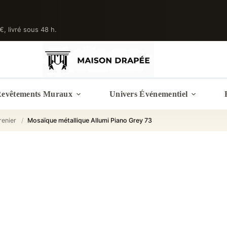
 €, livré sous 48 h.
evêtements Muraux
Univers Événementiel
renier
/
Mosaïque métallique Allumi Piano Grey 73