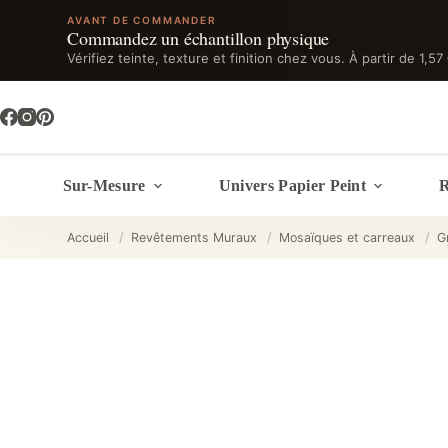
AVANT DE COMMANDER
Commandez un échantillon physique
Vérifiez teinte, texture et finition chez vous. À partir de 1,57
Passer
au
contenu
Sur-Mesure
Univers Papier Peint
R
Accueil
/
Revêtements Muraux
/
Mosaïques et carreaux
/
G