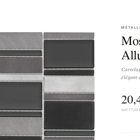
MÉTALL
Mos
All
Carrelag
élégant 
20,
soit 17,02