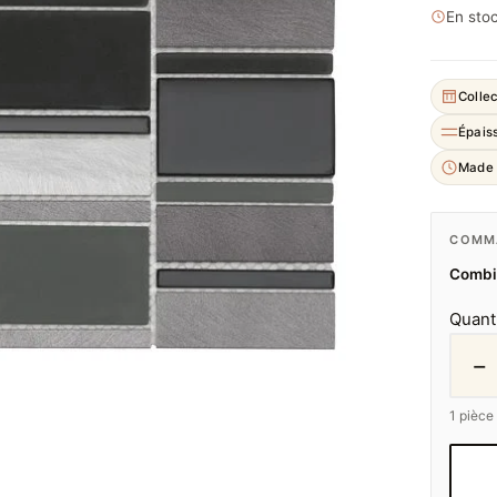
En stoc
Collec
Épais
Made 
COMMA
Combie
Quant
−
1
pièce