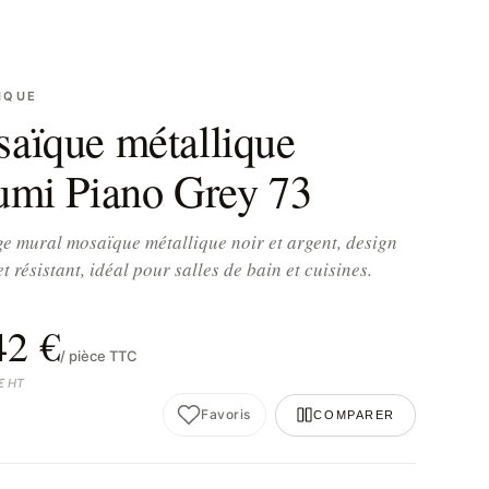
IQUE
aïque métallique
umi Piano Grey 73
e mural mosaïque métallique noir et argent, design
et résistant, idéal pour salles de bain et cuisines.
42 €
/ pièce TTC
 € HT
Favoris
COMPARER