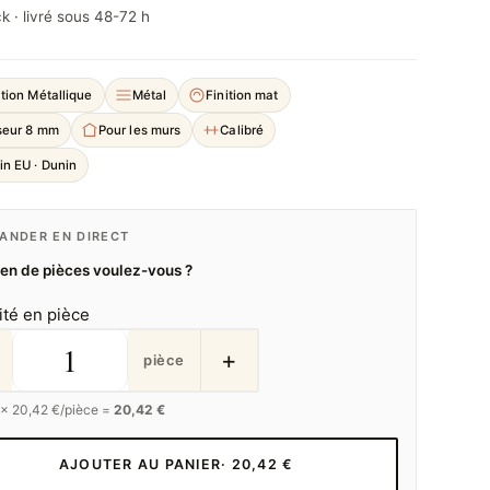
k · livré sous 48-72 h
tion Métallique
Métal
Finition mat
seur 8 mm
Pour les murs
Calibré
in EU · Dunin
NDER EN DIRECT
n de pièces voulez-vous ?
ité en pièce
+
pièce
 ×
20,42
€/pièce =
20,42 €
AJOUTER AU PANIER
· 20,42 €