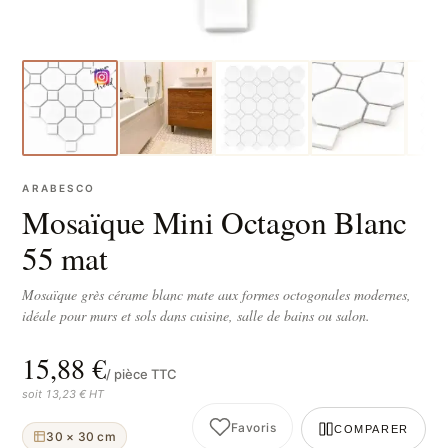
ARABESCO
Mosaïque Mini Octagon Blanc
55 mat
Mosaïque grès cérame blanc mate aux formes octogonales modernes,
idéale pour murs et sols dans cuisine, salle de bains ou salon.
15,88 €
/ pièce TTC
soit 13,23 € HT
Favoris
COMPARER
30 × 30 cm