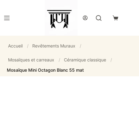
Passer
au
contenu
Panier
d’achat
Accueil
/
Revêtements Muraux
/
Mosaïques et carreaux
/
Céramique classique
/
Mosaïque Mini Octagon Blanc 55 mat