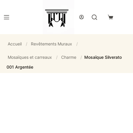
Passer
au
contenu
Panier
d’achat
Accueil
/
Revêtements Muraux
/
Mosaïques et carreaux
/
Charme
/
Mosaïque Silverato
001 Argentée