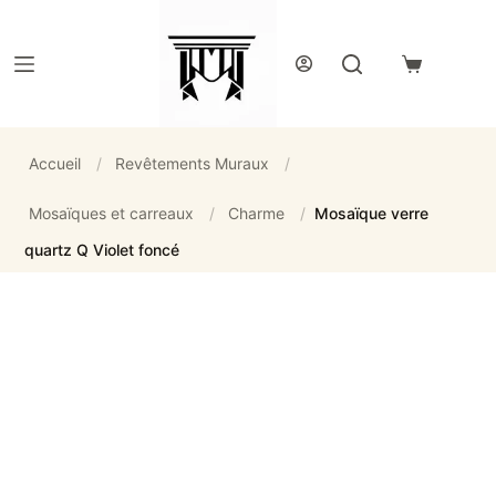
Passer
au
contenu
Panier
d’achat
Accueil
/
Revêtements Muraux
/
Mosaïques et carreaux
/
Charme
/
Mosaïque verre
quartz Q Violet foncé