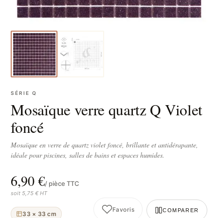
SÉRIE Q
Mosaïque verre quartz Q Violet
foncé
Mosaïque en verre de quartz violet foncé, brillante et antidérapante,
idéale pour piscines, salles de bains et espaces humides.
6,90 €
/ pièce TTC
soit 5,75 € HT
Favoris
COMPARER
33 × 33 cm