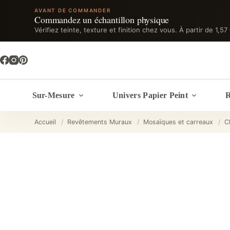
AVANT DE COMMANDER
Commandez un échantillon physique
Vérifiez teinte, texture et finition chez vous. À partir de 1,57
Passer
au
contenu
Sur-Mesure
Univers Papier Peint
R
Accueil
/
Revêtements Muraux
/
Mosaïques et carreaux
/
C