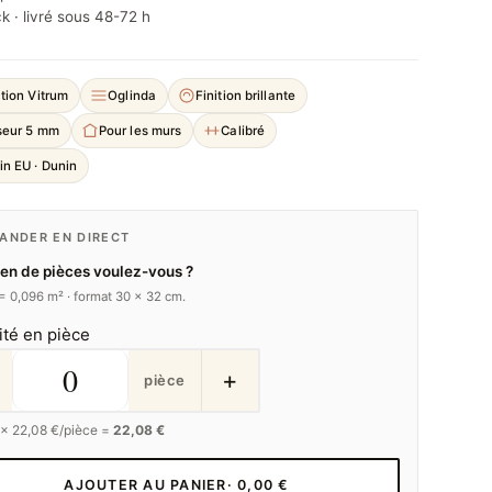
k · livré sous 48-72 h
tion Vitrum
Oglinda
Finition brillante
seur 5 mm
Pour les murs
Calibré
in EU · Dunin
NDER EN DIRECT
n de pièces voulez-vous ?
 = 0,096 m² · format 30 × 32 cm.
ité en pièce
+
pièce
 ×
22,08
€/pièce =
22,08 €
AJOUTER AU PANIER
· 0,00 €