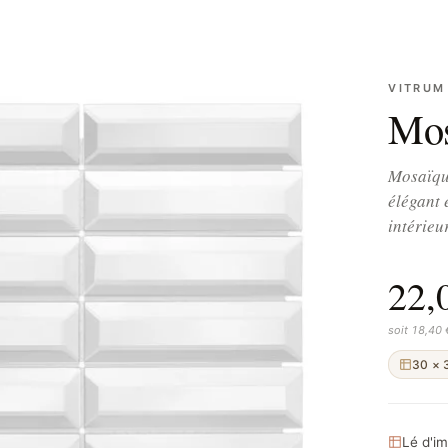
VITRUM
Mos
Mosaïqu
élégant 
intérieu
22,
soit 18,40
30 × 
Lé d'i