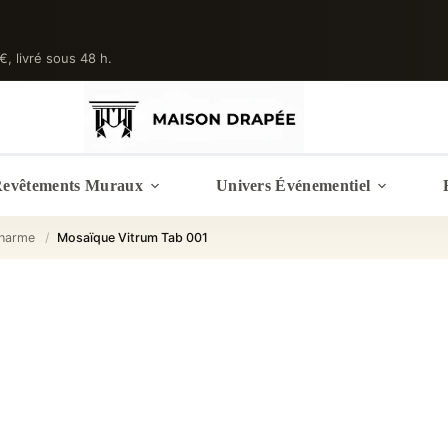
 €, livré sous 48 h.
evêtements Muraux
Univers Événementiel
harme
/
Mosaïque Vitrum Tab 001