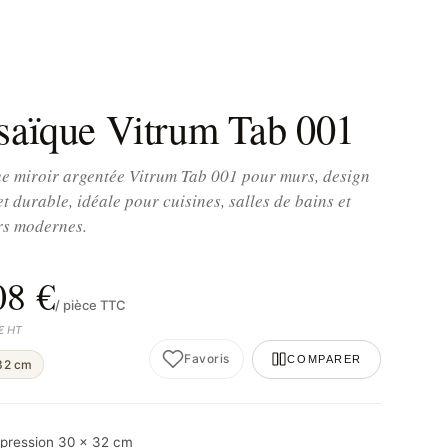
aïque Vitrum Tab 001
e miroir argentée Vitrum Tab 001 pour murs, design
et durable, idéale pour cuisines, salles de bains et
rs modernes.
08 €
/ pièce TTC
 € HT
Favoris
COMPARER
32 cm
mpression 30 × 32 cm