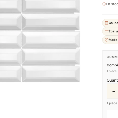
En stoc
Collec
Épais
Made 
COMMA
Combie
1 pièce
Quant
−
1
pièce