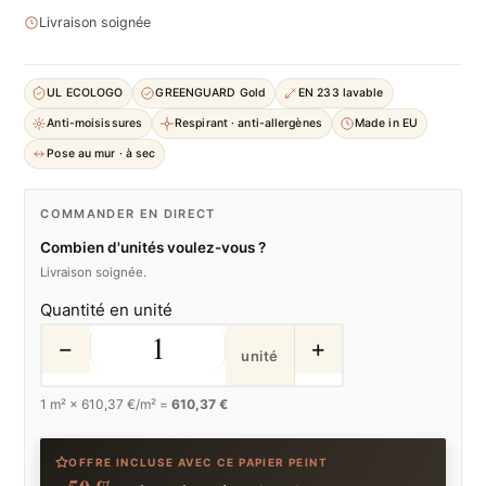
Livraison soignée
UL ECOLOGO
GREENGUARD Gold
EN 233 lavable
Anti-moisissures
Respirant · anti-allergènes
Made in EU
Pose au mur · à sec
COMMANDER EN DIRECT
Combien d'unités voulez-vous ?
Livraison soignée.
Quantité en unité
−
+
unité
1
m² ×
610,37
€/m² =
610,37 €
OFFRE INCLUSE AVEC CE PAPIER PEINT