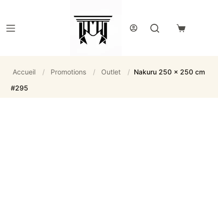
Passer
au
contenu
Panier
d’achat
Accueil
/
Promotions
/
Outlet
/
Nakuru 250 x 250 cm
#295