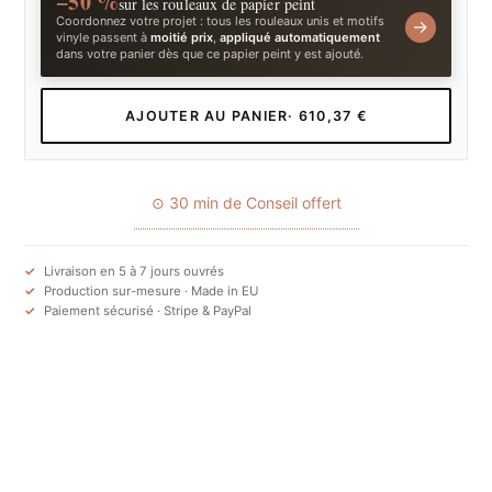
−50 %
sur les rouleaux de papier peint
Coordonnez votre projet : tous les rouleaux unis et motifs
→
vinyle passent à
moitié prix
,
appliqué automatiquement
dans votre panier dès que ce papier peint y est ajouté.
AJOUTER AU PANIER
· 610,37 €
⊙ 30 min de Conseil offert
Livraison en 5 à 7 jours ouvrés
Production sur-mesure · Made in EU
Paiement sécurisé · Stripe & PayPal