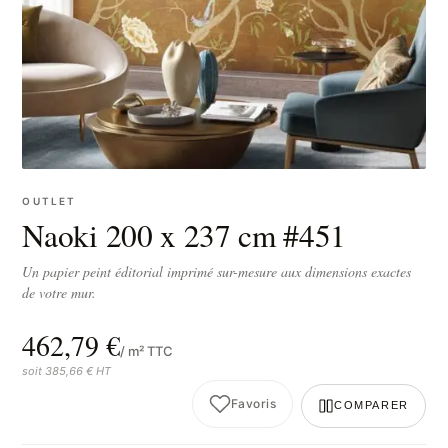
OUTLET
Naoki 200 x 237 cm #451
Un papier peint éditorial imprimé sur-mesure aux dimensions exactes
de votre mur.
462,79 €
/ m² TTC
soit 385,66 € HT
Favoris
COMPARER