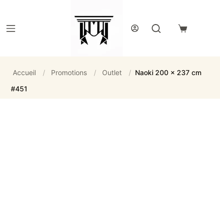
Passer
au
contenu
Panier
d’achat
Accueil
/
Promotions
/
Outlet
/
Naoki 200 x 237 cm
#451