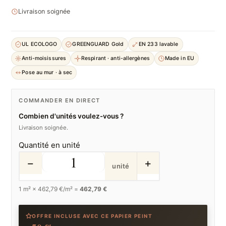
Livraison soignée
UL ECOLOGO
GREENGUARD Gold
EN 233 lavable
Anti-moisissures
Respirant · anti-allergènes
Made in EU
Pose au mur · à sec
COMMANDER EN DIRECT
Combien d'unités voulez-vous ?
Livraison soignée.
Quantité en unité
−
+
unité
1
m² ×
462,79
€/m² =
462,79 €
OFFRE INCLUSE AVEC CE PAPIER PEINT