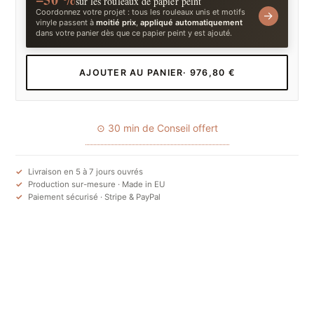
sur les rouleaux de papier peint
Coordonnez votre projet : tous les rouleaux unis et motifs
→
vinyle passent à
moitié prix
,
appliqué automatiquement
dans votre panier dès que ce papier peint y est ajouté.
AJOUTER AU PANIER
· 976,80 €
⊙ 30 min de Conseil offert
Livraison en 5 à 7 jours ouvrés
Production sur-mesure · Made in EU
Paiement sécurisé · Stripe & PayPal