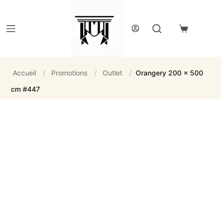
Passer
au
contenu
Panier
d’achat
Accueil
/
Promotions
/
Outlet
/
Orangery 200 x 500
cm #447