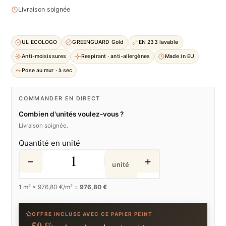
Livraison soignée
UL ECOLOGO
GREENGUARD Gold
EN 233 lavable
Anti-moisissures
Respirant · anti-allergènes
Made in EU
Pose au mur · à sec
COMMANDER EN DIRECT
Combien d'unités voulez-vous ?
Livraison soignée.
Quantité en unité
−
+
unité
1
m² ×
976,80
€/m² =
976,80 €
OFFRE INCLUSE AVEC CE PAPIER PEINT
−50 %