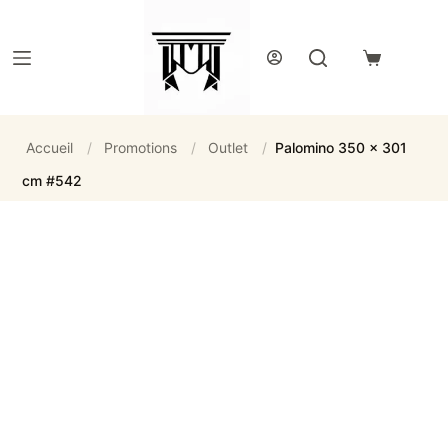
Passer
au
contenu
Panier
d’achat
Accueil
/
Promotions
/
Outlet
/
Palomino 350 x 301
cm #542