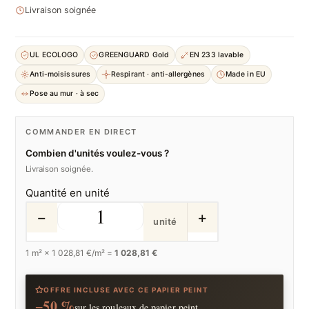
Livraison soignée
UL ECOLOGO
GREENGUARD Gold
EN 233 lavable
Anti-moisissures
Respirant · anti-allergènes
Made in EU
Pose au mur · à sec
COMMANDER EN DIRECT
Combien d'unités voulez-vous ?
Livraison soignée.
Quantité en unité
−
+
unité
1
m² ×
1 028,81
€/m² =
1 028,81 €
OFFRE INCLUSE AVEC CE PAPIER PEINT
−50 %
sur les rouleaux de papier peint