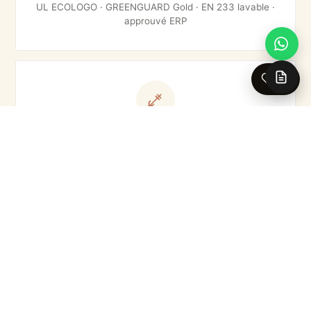
UL ECOLOGO · GREENGUARD Gold · EN 233 lavable ·
approuvé ERP
0
Pose & entretien
Colle au mur uniquement
Lavable à l'éponge humide · anti-moisissures · dépose à
sec
Production & livraison