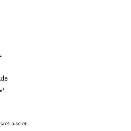
.
nde
m²
.
urel, discret,