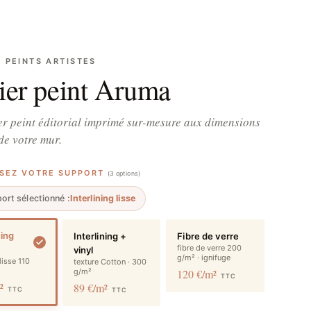
S PEINTS ARTISTES
ier peint Aruma
r peint éditorial imprimé sur-mesure aux dimensions
de votre mur.
SSEZ VOTRE SUPPORT
(3 options)
ort sélectionné :
Interlining lisse
ning
Interlining +
Fibre de verre
fibre de verre 200
vinyl
g/m² · ignifuge
 lisse 110
texture Cotton · 300
g/m²
120 €/m²
TTC
m²
89 €/m²
TTC
TTC