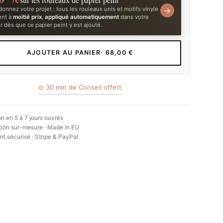
onnez votre projet : tous les rouleaux unis et motifs vinyle
→
ent à
moitié prix
,
appliqué automatiquement
dans votre
r dès que ce papier peint y est ajouté.
AJOUTER AU PANIER
· 68,00 €
⊙ 30 min de Conseil offert
on en 5 à 7 jours ouvrés
ion sur-mesure · Made in EU
t sécurisé · Stripe & PayPal