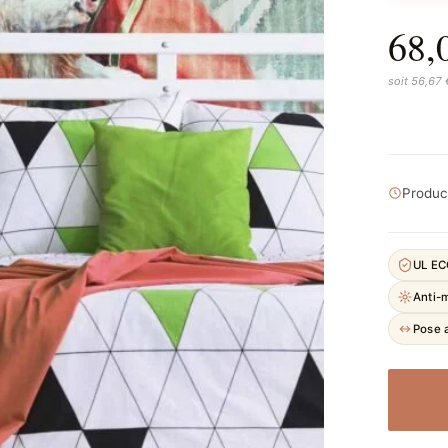
68,
soit 56,67
Product
UL E
Anti-
Pose a