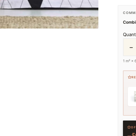
COMMA
Combie
Quant
−
1
m² ×
R
OF
−5