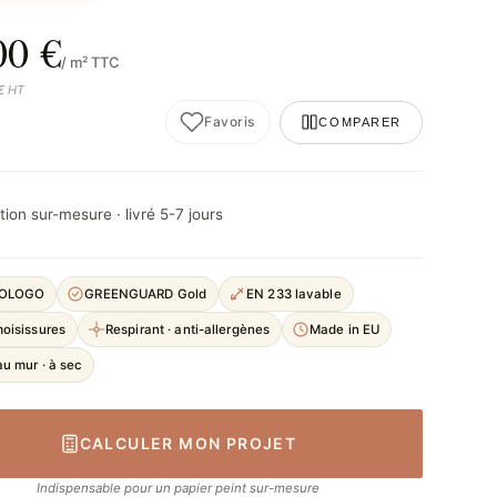
00 €
/ m² TTC
 € HT
Favoris
COMPARER
ion sur-mesure · livré 5-7 jours
COLOGO
GREENGUARD Gold
EN 233 lavable
moisissures
Respirant · anti-allergènes
Made in EU
u mur · à sec
CALCULER MON PROJET
Indispensable pour un papier peint sur-mesure