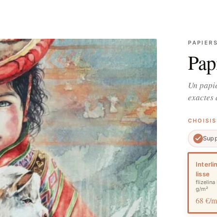
PAPIER
Pap
Un papie
exactes 
CHOISI
Supp
Interli
lisse
flizelina
g/m²
68 €/