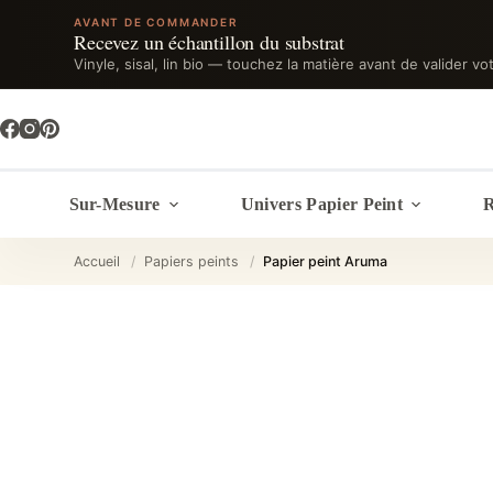
AVANT DE COMMANDER
Recevez un échantillon du substrat
Vinyle, sisal, lin bio — touchez la matière avant de valider vo
Passer
au
contenu
Sur-Mesure
Univers Papier Peint
R
Accueil
/
Papiers peints
/
Papier peint Aruma