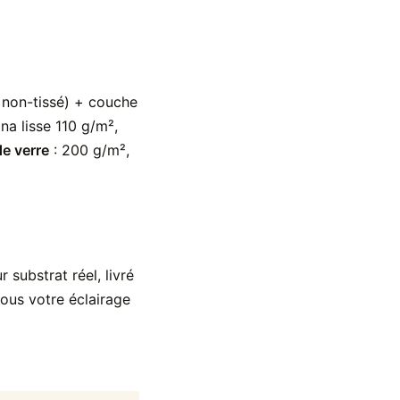
sé non-tissé) + couche
lina lisse 110 g/m²,
de verre
: 200 g/m²,
 substrat réel, livré
sous votre éclairage