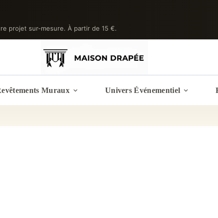
tre projet sur-mesure. À partir de 15 €.
evêtements Muraux
Univers Événementiel