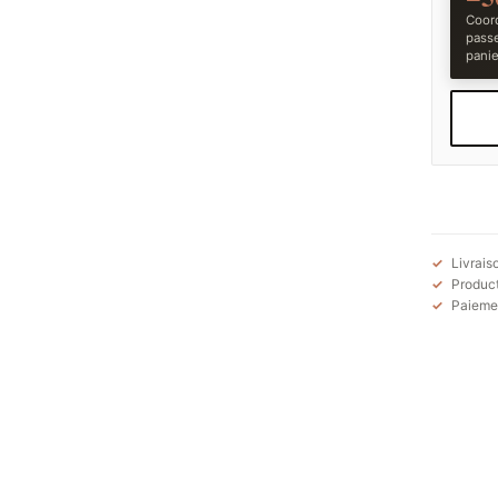
Coord
pass
panie
Livrais
Product
Paiemen