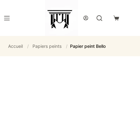
Passer
au
contenu
Panier
d’achat
Accueil
/
Papiers peints
/
Papier peint Bello