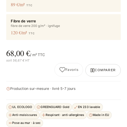
89 €/m²
TTC
Fibre de verre
fibre de verre 200 g/m² · ignifuge
120 €/m²
TTC
68,00 €
/ m² TTC
soit 56,67 € HT
Favoris
COMPARER
Production sur-mesure · livré 5-7 jours
UL ECOLOGO
GREENGUARD Gold
EN 233 lavable
Anti-moisissures
Respirant · anti-allergènes
Made in EU
Pose au mur · à sec