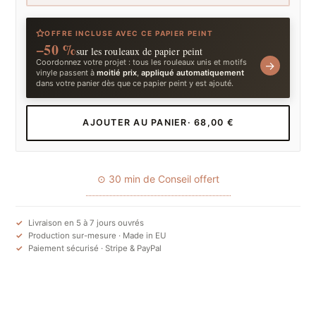
OFFRE INCLUSE AVEC CE PAPIER PEINT
−50 %
sur les rouleaux de papier peint
Coordonnez votre projet : tous les rouleaux unis et motifs
→
vinyle passent à
moitié prix
,
appliqué automatiquement
dans votre panier dès que ce papier peint y est ajouté.
AJOUTER AU PANIER
· 68,00 €
⊙ 30 min de Conseil offert
Livraison en 5 à 7 jours ouvrés
Production sur-mesure · Made in EU
Paiement sécurisé · Stripe & PayPal