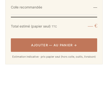
—
Colle recommandée
— €
Total estimé (papier seul)
TTC
AJOUTER
—
AU PANIER
→
Estimation indicative · prix papier seul (hors colle, outils, livraison)