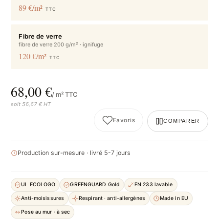
89 €/m²
TTC
Fibre de verre
fibre de verre 200 g/m² · ignifuge
120 €/m²
TTC
68,00 €
/ m² TTC
soit 56,67 € HT
Favoris
COMPARER
Production sur-mesure · livré 5-7 jours
UL ECOLOGO
GREENGUARD Gold
EN 233 lavable
Anti-moisissures
Respirant · anti-allergènes
Made in EU
Pose au mur · à sec