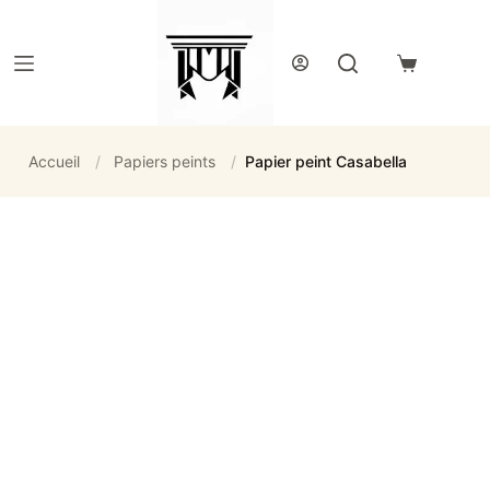
Passer
au
contenu
Panier
d’achat
Accueil
/
Papiers peints
/
Papier peint Casabella