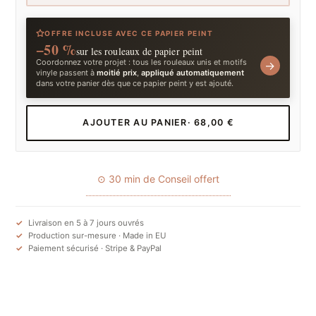
OFFRE INCLUSE AVEC CE PAPIER PEINT
−50 %
sur les rouleaux de papier peint
Coordonnez votre projet : tous les rouleaux unis et motifs
→
vinyle passent à
moitié prix
,
appliqué automatiquement
dans votre panier dès que ce papier peint y est ajouté.
AJOUTER AU PANIER
· 68,00 €
⊙ 30 min de Conseil offert
Livraison en 5 à 7 jours ouvrés
Production sur-mesure · Made in EU
Paiement sécurisé · Stripe & PayPal