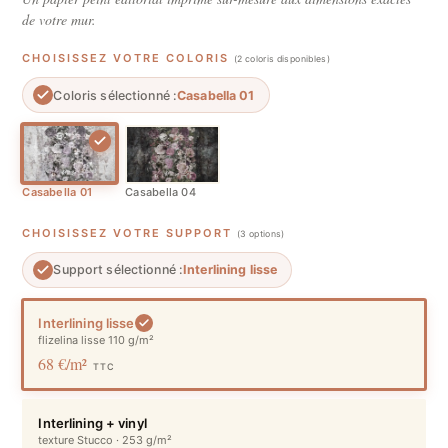
de votre mur.
CHOISISSEZ VOTRE COLORIS
(2 coloris disponibles)
Coloris sélectionné :
Casabella 01
Casabella 01
Casabella 04
CHOISISSEZ VOTRE SUPPORT
(3 options)
Support sélectionné :
Interlining lisse
Interlining lisse
flizelina lisse 110 g/m²
68 €/m²
TTC
Interlining + vinyl
texture Stucco · 253 g/m²