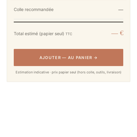
—
Colle recommandée
— €
Total estimé (papier seul)
TTC
AJOUTER
—
AU PANIER
→
Estimation indicative · prix papier seul (hors colle, outils, livraison)