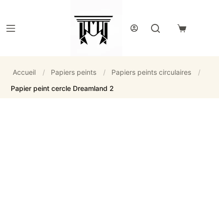
Passer
au
contenu
Panier
d’achat
Accueil
/
Papiers peints
/
Papiers peints circulaires
/
Papier peint cercle Dreamland 2