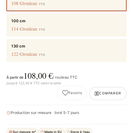
108 €/rouleau
TTC
100 cm
114 €/rouleau
TTC
130 cm
122 €/rouleau
TTC
108,00 €
/ rouleau TTC
À partir de
jusqu'à 122,40 € TTC selon la taille
Favoris
COMPARER
Production sur-mesure · livré 5-7 jours
Sur-mesure m²
Made in EU
Encre à l'eau