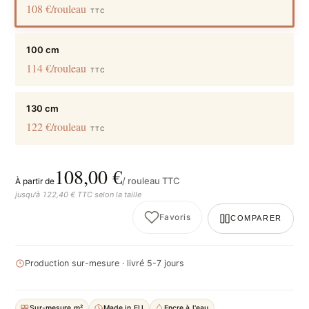
108 €/rouleau
TTC
100 cm
114 €/rouleau
TTC
130 cm
122 €/rouleau
TTC
108,00 €
/ rouleau TTC
À partir de
jusqu'à 122,40 € TTC selon la taille
Favoris
COMPARER
Production sur-mesure · livré 5-7 jours
Sur-mesure m²
Made in EU
Encre à l'eau