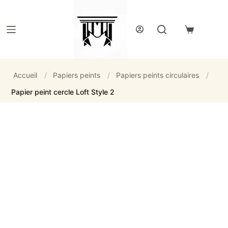
Passer
au
contenu
Panier
d’achat
Accueil
/
Papiers peints
/
Papiers peints circulaires
/
Papier peint cercle Loft Style 2