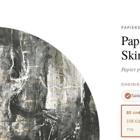
PAPIER
Pap
Ski
Papier p
CHOISI
Taill
80 cm
108 €/
TTC