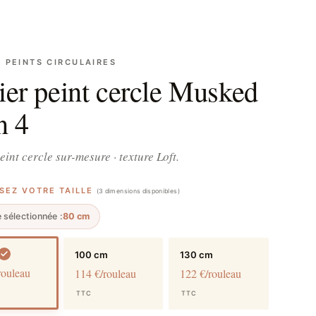
S PEINTS CIRCULAIRES
ier peint cercle Musked
n 4
eint cercle sur-mesure · texture Loft.
SSEZ VOTRE TAILLE
(3 dimensions disponibles)
e sélectionnée :
80 cm
100 cm
130 cm
rouleau
114 €/rouleau
122 €/rouleau
TTC
TTC