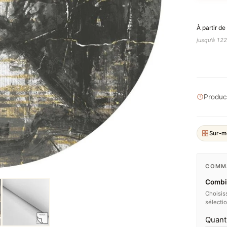
À partir de
jusqu'à 122
Product
Sur-m
COMMA
Combie
Choisiss
sélecti
Quant