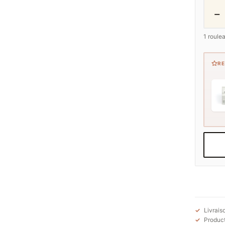
−
1
roule
R
Livrais
Product