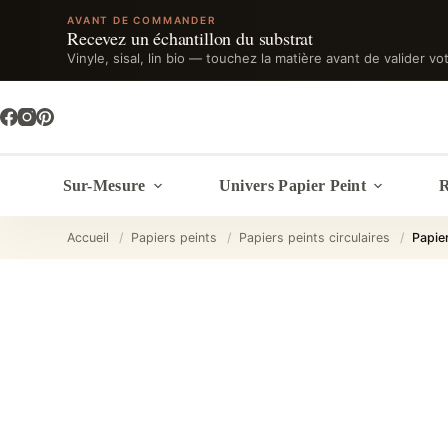
AVANT DE COMMANDER
Recevez un échantillon du substrat
Vinyle, sisal, lin bio — touchez la matière avant de valider vo
Passer
au
contenu
Sur-Mesure
Univers Papier Peint
R
Accueil
/
Papiers peints
/
Papiers peints circulaires
/
Papie