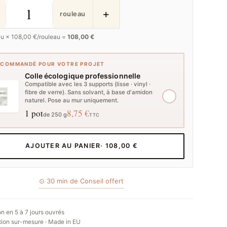
+
rouleau
au ×
108,00
€/rouleau =
108,00 €
ECOMMANDÉ POUR VOTRE PROJET
Colle écologique professionnelle
Compatible avec les 3 supports (lisse · vinyl ·
fibre de verre). Sans solvant, à base d'amidon
naturel. Pose au mur uniquement.
1 pot
8,75 €
de 250 g
TTC
AJOUTER AU PANIER
· 108,00 €
⊙ 30 min de Conseil offert
on en 5 à 7 jours ouvrés
ion sur-mesure · Made in EU