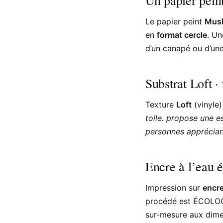
Le papier peint
Musk
en
format cercle
. Un
d’un canapé ou d’u
Substrat Loft ·
Texture
Loft
(vinyle
toile. propose une e
personnes appréciant
Encre à l’eau 
Impression sur
encre
procédé est ÉCOLOGI
sur-mesure aux dimen