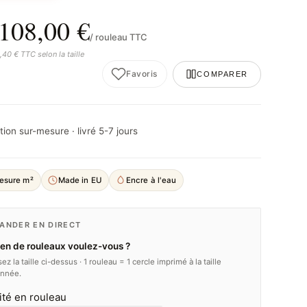
108,00 €
/ rouleau TTC
,40 € TTC selon la taille
Favoris
COMPARER
ion sur-mesure · livré 5-7 jours
esure m²
Made in EU
Encre à l'eau
NDER EN DIRECT
n de rouleaux voulez-vous ?
ez la taille ci-dessus · 1 rouleau = 1 cercle imprimé à la taille
onnée.
ité en rouleau