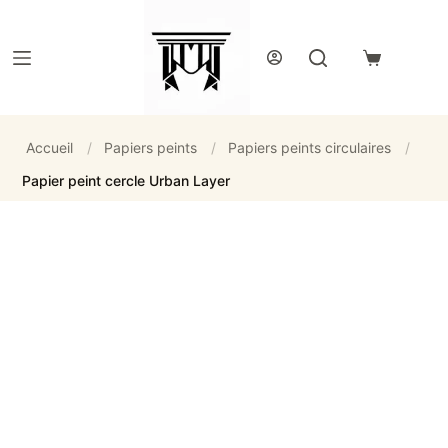
Passer
au
contenu
Panier
d’achat
Accueil
/
Papiers peints
/
Papiers peints circulaires
/
Papier peint cercle Urban Layer