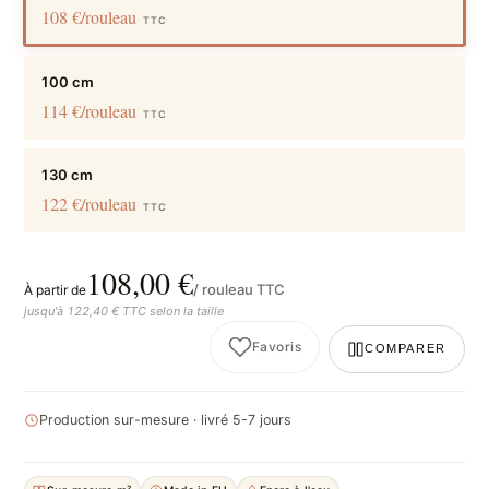
108 €/rouleau
TTC
100 cm
114 €/rouleau
TTC
130 cm
122 €/rouleau
TTC
108,00 €
/ rouleau TTC
À partir de
jusqu'à 122,40 € TTC selon la taille
Favoris
COMPARER
Production sur-mesure · livré 5-7 jours