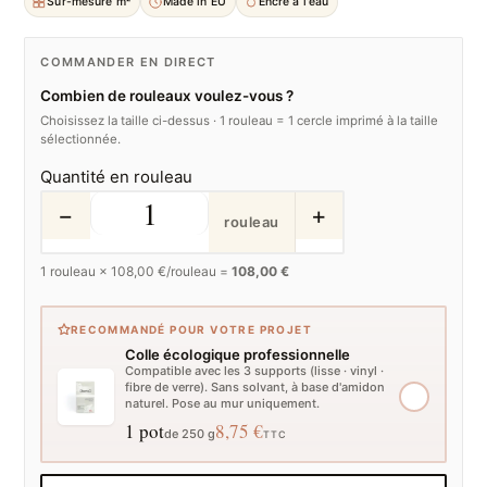
Sur-mesure m²
Made in EU
Encre à l'eau
COMMANDER EN DIRECT
Combien de rouleaux voulez-vous ?
Choisissez la taille ci-dessus · 1 rouleau = 1 cercle imprimé à la taille
sélectionnée.
Quantité en rouleau
−
+
rouleau
1
rouleau ×
108,00
€/rouleau =
108,00 €
RECOMMANDÉ POUR VOTRE PROJET
Colle écologique professionnelle
Compatible avec les 3 supports (lisse · vinyl ·
fibre de verre). Sans solvant, à base d'amidon
naturel. Pose au mur uniquement.
1 pot
8,75 €
de 250 g
TTC