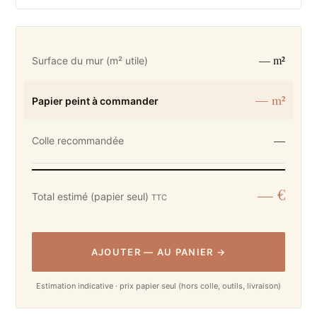
— m²
Surface du mur (m² utile)
— m²
Papier peint à commander
—
Colle recommandée
— €
Total estimé (papier seul)
TTC
AJOUTER
—
AU PANIER
→
Estimation indicative · prix papier seul (hors colle, outils, livraison)