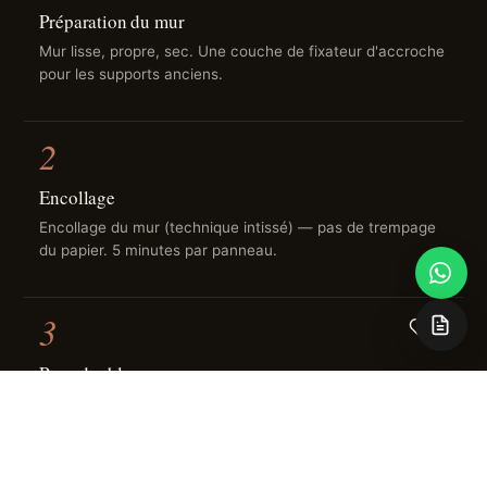
Préparation du mur
Mur lisse, propre, sec. Une couche de fixateur d'accroche
pour les supports anciens.
2
Encollage
Encollage du mur (technique intissé) — pas de trempage
du papier. 5 minutes par panneau.
3
0
Pose double-coupe
Panneaux posés avec chevauchement de 4 cm puis
coupe centrale au cutter — raccord invisible.