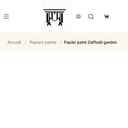
Passer
au
contenu
Panier
d’achat
Accueil
/
Papiers peints
/
Papier peint Daffodil garden