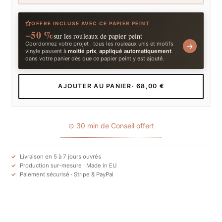
OFFRE INCLUSE AVEC CE PAPIER PEINT
−50 %
sur les rouleaux de papier peint
Coordonnez votre projet : tous les rouleaux unis et motifs
→
vinyle passent à
moitié prix
,
appliqué automatiquement
dans votre panier dès que ce papier peint y est ajouté.
AJOUTER AU PANIER
· 68,00 €
⊙ 30 min de Conseil offert
Livraison en 5 à 7 jours ouvrés
Production sur-mesure · Made in EU
Paiement sécurisé · Stripe & PayPal