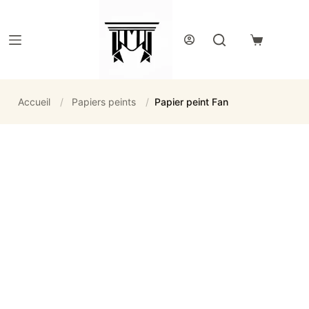
Passer
au
contenu
Panier
d’achat
Accueil
/
Papiers peints
/
Papier peint Fan