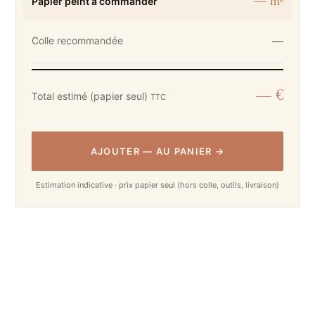
Papier peint à commander
—
Colle recommandée
— €
Total estimé (papier seul)
TTC
AJOUTER
—
AU PANIER
→
Estimation indicative · prix papier seul (hors colle, outils, livraison)