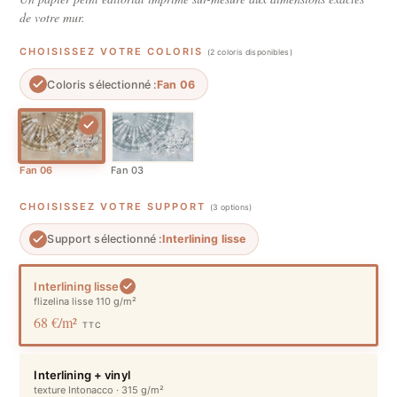
de votre mur.
CHOISISSEZ VOTRE COLORIS
(2 coloris disponibles)
Coloris sélectionné :
Fan 06
Fan 06
Fan 03
CHOISISSEZ VOTRE SUPPORT
(3 options)
Support sélectionné :
Interlining lisse
Interlining lisse
flizelina lisse 110 g/m²
68 €/m²
TTC
Interlining + vinyl
texture Intonacco · 315 g/m²