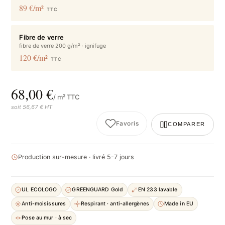
89 €/m²
TTC
Fibre de verre
fibre de verre 200 g/m² · ignifuge
120 €/m²
TTC
68,00 €
/ m² TTC
soit 56,67 € HT
Favoris
COMPARER
Production sur-mesure · livré 5-7 jours
UL ECOLOGO
GREENGUARD Gold
EN 233 lavable
Anti-moisissures
Respirant · anti-allergènes
Made in EU
Pose au mur · à sec