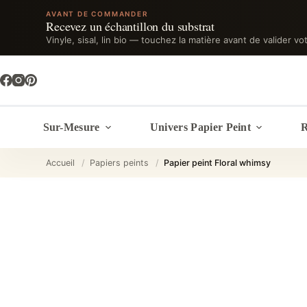
AVANT DE COMMANDER
Recevez un échantillon du substrat
Vinyle, sisal, lin bio — touchez la matière avant de valider vo
Passer
au
contenu
Sur-Mesure
Univers Papier Peint
R
Accueil
/
Papiers peints
/
Papier peint Floral whimsy