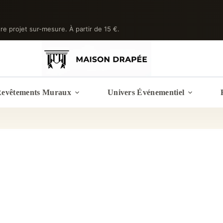
tre projet sur-mesure. À partir de 15 €.
evêtements Muraux
Univers Événementiel