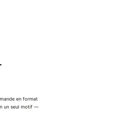
.
emande en format
en un seul motif —