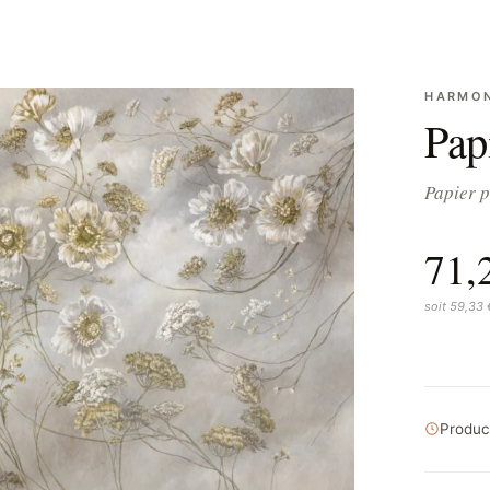
HARMO
Pap
Papier p
71,
soit 59,33
Product