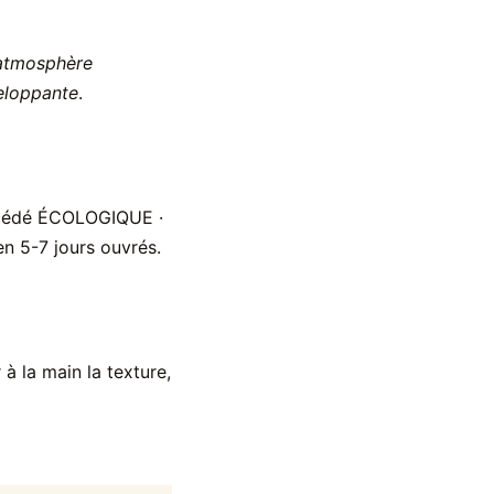
e atmosphère
veloppante
.
océdé ÉCOLOGIQUE ·
n 5-7 jours ouvrés.
 la main la texture,