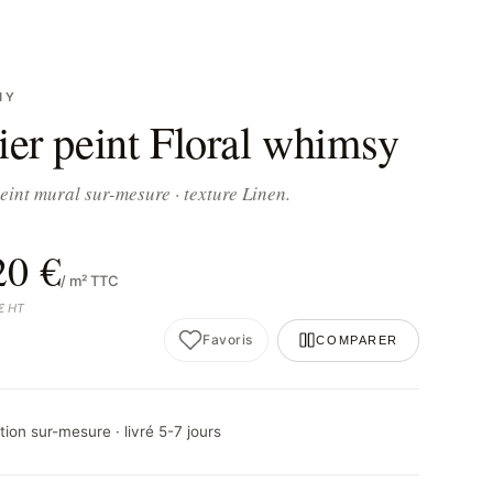
NY
ier peint Floral whimsy
eint mural sur-mesure · texture Linen.
20 €
/ m² TTC
 € HT
Favoris
COMPARER
ion sur-mesure · livré 5-7 jours