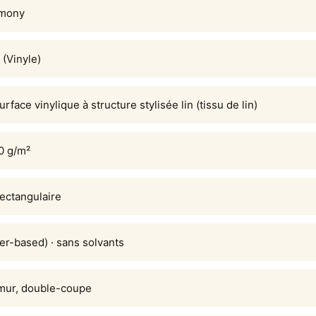
rmony
 (Vinyle)
urface vinylique à structure stylisée lin (tissu de lin)
0 g/m²
rectangulaire
er-based) · sans solvants
 mur, double-coupe