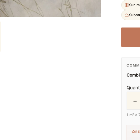
Sur-m
Substr
COMMA
Combie
Quant
−
1
m² ×
R