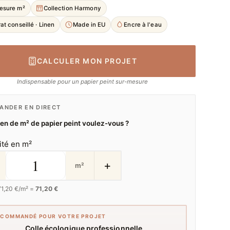
esure m²
Collection Harmony
at conseillé · Linen
Made in EU
Encre à l'eau
CALCULER MON PROJET
Indispensable pour un papier peint sur-mesure
NDER EN DIRECT
n de m² de papier peint voulez-vous ?
ité en m²
+
m²
71,20
€/m² =
71,20 €
ECOMMANDÉ POUR VOTRE PROJET
Colle écologique professionnelle