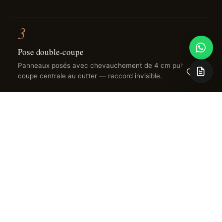
3
Pose double-coupe
Panneaux posés avec chevauchement de 4 cm puis
0
coupe centrale au cutter — raccord invisible.
4
Finition
Marouflage à la spatule, séchage 24 h en évitant les
courants d'air.