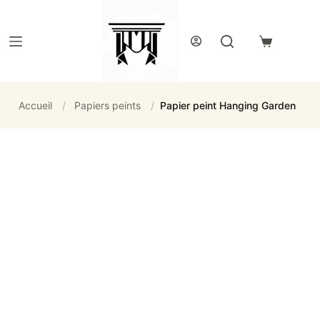
Passer
au
contenu
Panier
d’achat
Accueil
/
Papiers peints
/
Papier peint Hanging Garden