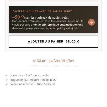
OFFRE INCLUSE AVEC CE PAPIER PEINT
−50 %
sur les rouleaux de papier peint
Coordonnez votre projet : tous les rouleaux unis et motifs
→
vinyle passent à
moitié prix
,
appliqué automatiquement
dans votre panier dès que ce papier peint y est ajouté.
AJOUTER AU PANIER
· 68,00 €
⊙ 30 min de Conseil offert
Livraison en 5 à 7 jours ouvrés
Production sur-mesure · Made in EU
Paiement sécurisé · Stripe & PayPal