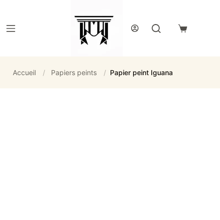
Passer
au
contenu
Panier
d’achat
Accueil
/
Papiers peints
/
Papier peint Iguana