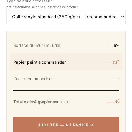
Type de colle nécessaire
pré-sélectionné selon le substrat de ce produit
— m²
Surface du mur (m² utile)
— m²
Papier peint à commander
—
Colle recommandée
— €
Total estimé (papier seul)
TTC
AJOUTER
—
AU PANIER
→