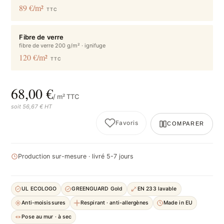
89 €/m²
TTC
Fibre de verre
fibre de verre 200 g/m² · ignifuge
120 €/m²
TTC
68,00 €
/ m² TTC
soit 56,67 € HT
Favoris
COMPARER
Production sur-mesure · livré 5-7 jours
UL ECOLOGO
GREENGUARD Gold
EN 233 lavable
Anti-moisissures
Respirant · anti-allergènes
Made in EU
Pose au mur · à sec