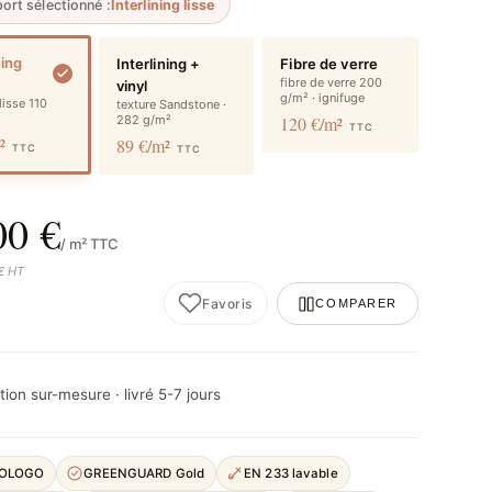
ort sélectionné :
Interlining lisse
ning
Interlining +
Fibre de verre
fibre de verre 200
vinyl
g/m² · ignifuge
 lisse 110
texture Sandstone ·
282 g/m²
120 €/m²
TTC
m²
89 €/m²
TTC
TTC
00 €
/ m² TTC
 € HT
Favoris
COMPARER
ion sur-mesure · livré 5-7 jours
COLOGO
GREENGUARD Gold
EN 233 lavable