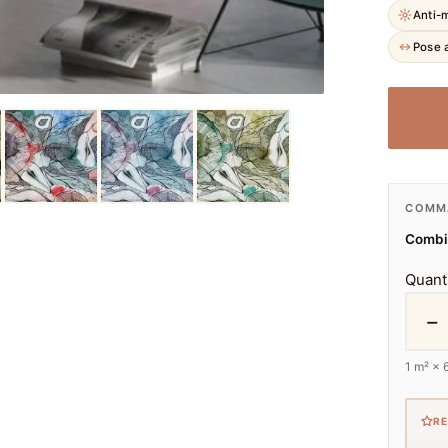
Anti-
Pose a
COMMA
Combie
Quant
−
1
m² ×
R