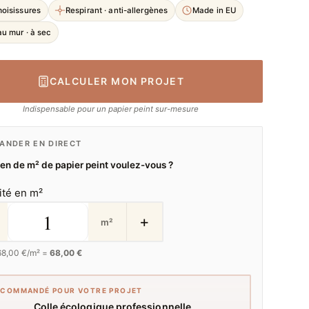
moisissures
Respirant · anti-allergènes
Made in EU
u mur · à sec
CALCULER MON PROJET
Indispensable pour un papier peint sur-mesure
NDER EN DIRECT
n de m² de papier peint voulez-vous ?
ité en m²
+
m²
68,00
€/m² =
68,00 €
ECOMMANDÉ POUR VOTRE PROJET
Colle écologique professionnelle