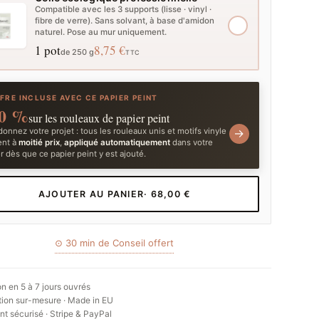
Compatible avec les 3 supports (lisse · vinyl ·
fibre de verre). Sans solvant, à base d'amidon
naturel. Pose au mur uniquement.
1 pot
8,75 €
de 250 g
TTC
FRE INCLUSE AVEC CE PAPIER PEINT
0 %
sur les rouleaux de papier peint
onnez votre projet : tous les rouleaux unis et motifs vinyle
→
ent à
moitié prix
,
appliqué automatiquement
dans votre
r dès que ce papier peint y est ajouté.
AJOUTER AU PANIER
· 68,00 €
⊙ 30 min de Conseil offert
on en 5 à 7 jours ouvrés
ion sur-mesure · Made in EU
t sécurisé · Stripe & PayPal