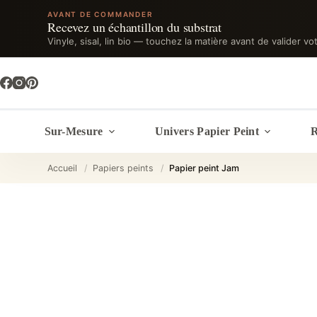
AVANT DE COMMANDER
Recevez un échantillon du substrat
Vinyle, sisal, lin bio — touchez la matière avant de valider vo
Passer
au
contenu
Sur-Mesure
Univers Papier Peint
R
Accueil
/
Papiers peints
/
Papier peint Jam