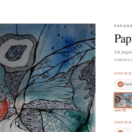
PAPIER
Pap
Un papie
exactes 
CHOISI
Colo
Jam 05
CHOISI