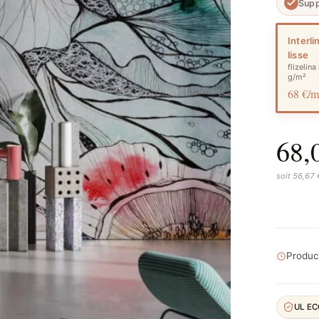
Supp
Interli
lisse
flizelina
g/m²
68 €/
68,
soit 56,67
Product
UL E