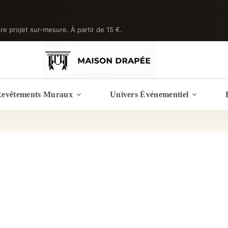
tre projet sur-mesure. À partir de 15 €.
evêtements Muraux
Univers Événementiel