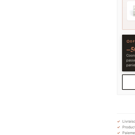
OF
−5
Coord
pass
panie
Livrais
Product
Paiemen