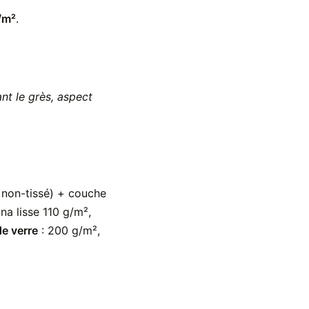
/m²
.
nt le grès, aspect
sé non-tissé) + couche
lina lisse 110 g/m²,
de verre
: 200 g/m²,