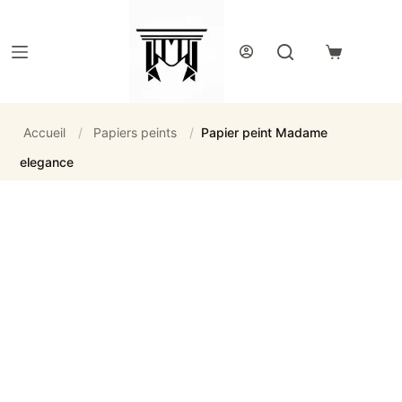
Passer
au
contenu
Panier
d’achat
Accueil
/
Papiers peints
/
Papier peint Madame
elegance