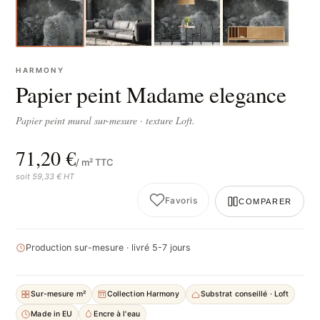
HARMONY
Papier peint Madame elegance
Papier peint mural sur-mesure · texture Loft.
71,20 €
/ m² TTC
soit 59,33 € HT
Favoris
COMPARER
Production sur-mesure · livré 5-7 jours
Sur-mesure m²
Collection Harmony
Substrat conseillé · Loft
Made in EU
Encre à l'eau