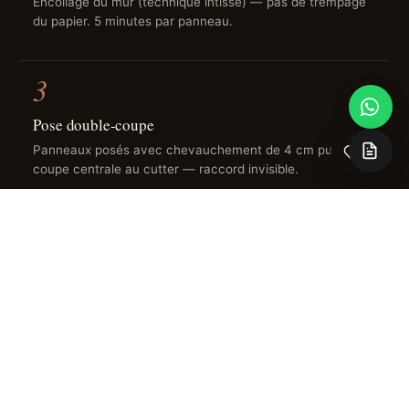
Encollage du mur (technique intissé) — pas de trempage
du papier. 5 minutes par panneau.
3
Pose double-coupe
Panneaux posés avec chevauchement de 4 cm puis
0
coupe centrale au cutter — raccord invisible.
4
Finition
Marouflage à la spatule, séchage 24 h en évitant les
courants d'air.