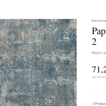
NOUVEA
Pap
2
Papier p
71,
soit 59,33
Product