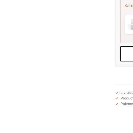
R
Livrais
Product
Paiemen