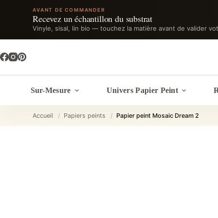
AVANT DE COMMANDER
Recevez un échantillon du substrat
Vinyle, sisal, lin bio — touchez la matière avant de valider vo
Passer
au
contenu
Sur-Mesure
Univers Papier Peint
R
Accueil
/
Papiers peints
/
Papier peint Mosaic Dream 2