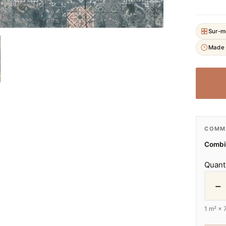
Sur-m
Made 
COMMA
Combie
Quant
−
1
m² ×