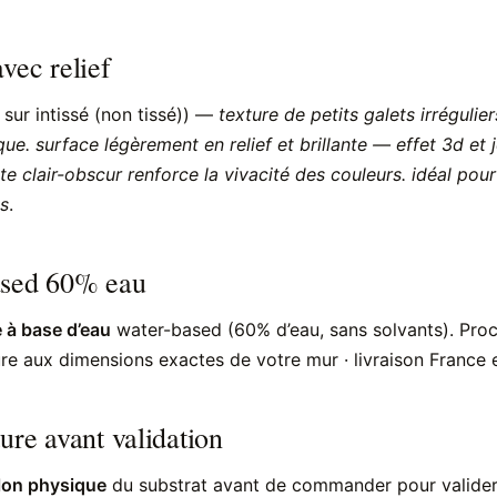
vec relief
 sur intissé (non tissé)) —
texture de petits galets irrégulie
e. surface légèrement en relief et brillante — effet 3d et 
e clair-obscur renforce la vivacité des couleurs. idéal pour 
s
.
ased 60% eau
 à base d’eau
water-based (60% d’eau, sans solvants). Pr
e aux dimensions exactes de votre mur · livraison France e
ure avant validation
lon physique
du substrat avant de commander pour valider à