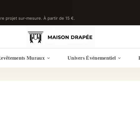
tre projet sur-mesure. À partir de 15 €.
evêtements Muraux
Univers Événementiel