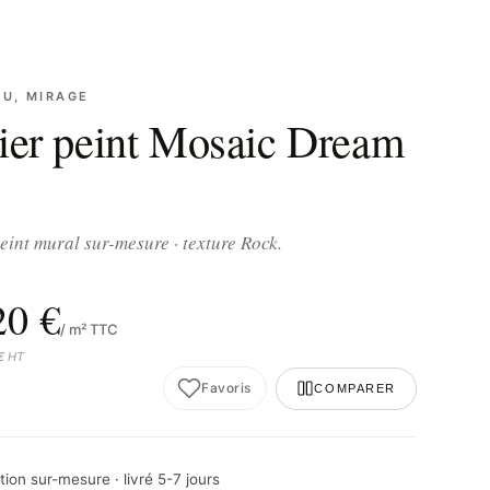
U, MIRAGE
ier peint Mosaic Dream
eint mural sur-mesure · texture Rock.
20 €
/ m² TTC
 € HT
Favoris
COMPARER
ion sur-mesure · livré 5-7 jours