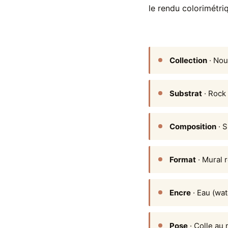
le rendu colorimétriq
Collection
· Nou
Substrat
· Rock 
Composition
· S
Format
· Mural 
Encre
· Eau (wat
Pose
· Colle au