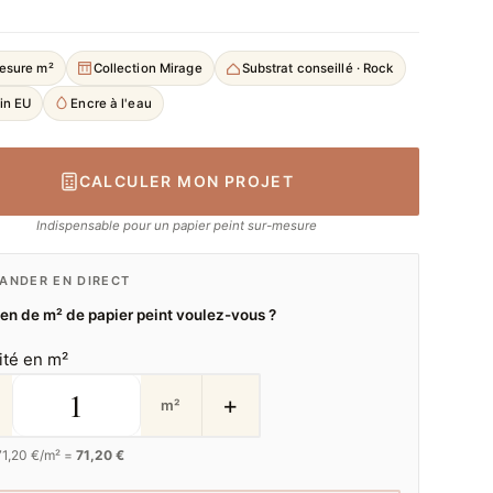
esure m²
Collection Mirage
Substrat conseillé · Rock
in EU
Encre à l'eau
CALCULER MON PROJET
Indispensable pour un papier peint sur-mesure
NDER EN DIRECT
n de m² de papier peint voulez-vous ?
ité en m²
+
m²
71,20
€/m² =
71,20 €