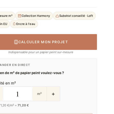
esure m²
Collection Harmony
Substrat conseillé · Loft
in EU
Encre à l'eau
CALCULER MON PROJET
Indispensable pour un papier peint sur-mesure
NDER EN DIRECT
n de m² de papier peint voulez-vous ?
ité en m²
+
m²
71,20
€/m² =
71,20 €