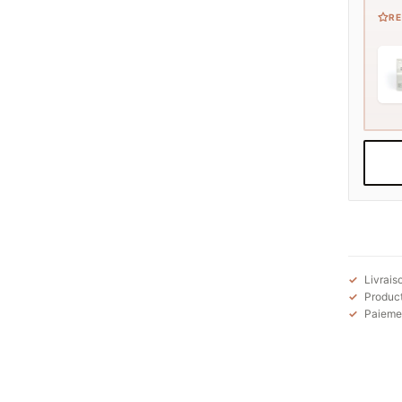
R
Livrais
Product
Paiemen