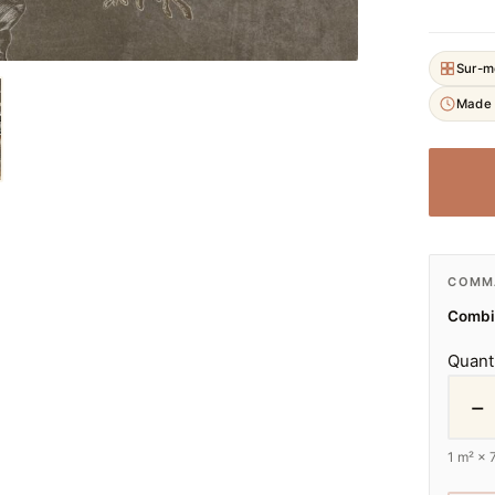
Sur-m
Made 
COMMA
Combie
Quant
−
1
m² ×