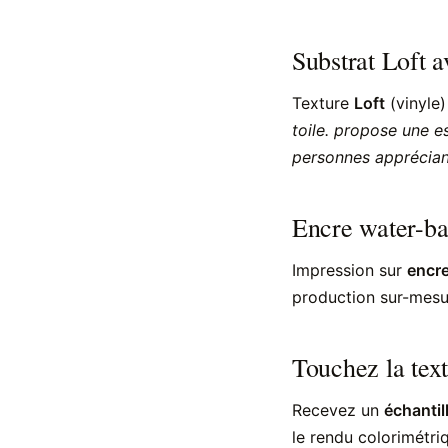
Substrat Loft a
Texture
Loft
(vinyle
toile. propose une e
personnes appréciant
Encre water-b
Impression sur
encre
production sur-mesur
Touchez la text
Recevez un
échantil
le rendu colorimétriq