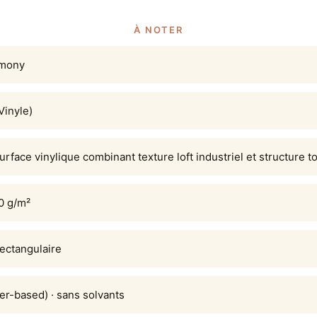
À NOTER
rmony
(Vinyle)
urface vinylique combinant texture loft industriel et structure to
0 g/m²
rectangulaire
er-based) · sans solvants