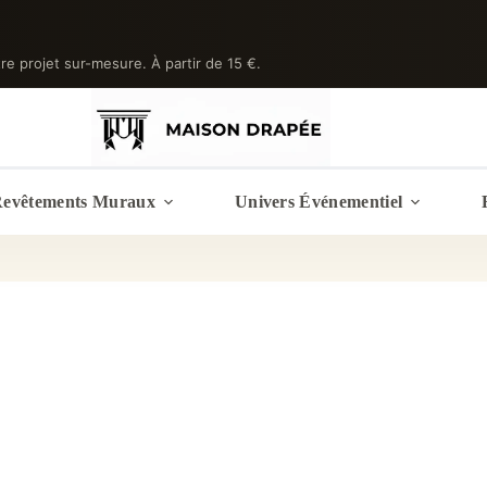
tre projet sur-mesure. À partir de 15 €.
evêtements Muraux
Univers Événementiel