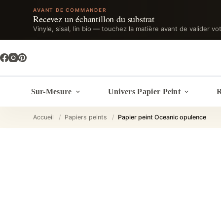
AVANT DE COMMANDER
Recevez un échantillon du substrat
Vinyle, sisal, lin bio — touchez la matière avant de valider vo
Passer
au
contenu
Sur-Mesure
Univers Papier Peint
R
Accueil
/
Papiers peints
/
Papier peint Oceanic opulence