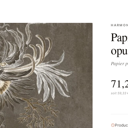
HARMO
Pap
opu
Papier p
71,
soit 59,33
Product