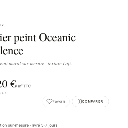
NY
ier peint Oceanic
lence
eint mural sur-mesure · texture Loft.
20 €
/ m² TTC
 € HT
Favoris
COMPARER
ion sur-mesure · livré 5-7 jours