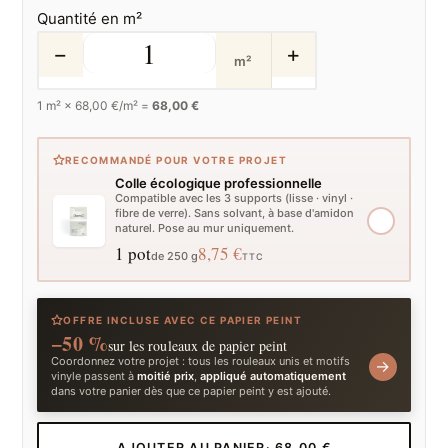
Quantité en m²
−
+
m²
1
m² ×
68,00
€/m² =
68,00 €
RECOMMANDÉ POUR VOTRE PROJET
Colle écologique professionnelle
Compatible avec les 3 supports (lisse · vinyl ·
fibre de verre). Sans solvant, à base d'amidon
naturel. Pose au mur uniquement.
1 pot
8,75 €
de 250 g
TTC
OFFRE INCLUSE AVEC CE PAPIER PEINT
−50 %
sur les rouleaux de papier peint
Coordonnez votre projet : tous les rouleaux unis et motifs
→
vinyle passent à
moitié prix
,
appliqué automatiquement
dans votre panier dès que ce papier peint y est ajouté.
AJOUTER AU PANIER
· 68,00 €