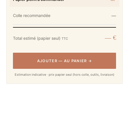
—
Colle recommandée
— €
Total estimé (papier seul)
TTC
AJOUTER
—
AU PANIER
→
Estimation indicative · prix papier seul (hors colle, outils, livraison)