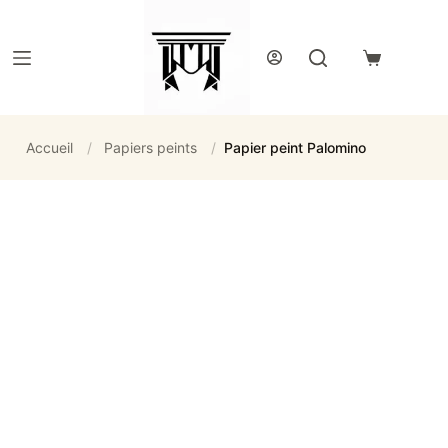
Passer
au
contenu
Panier
d’achat
Accueil
/
Papiers peints
/
Papier peint Palomino