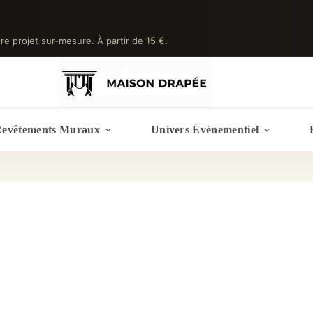
tre projet sur-mesure. À partir de 15 €.
evêtements Muraux
Univers Événementiel