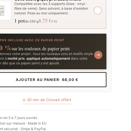
Compatible avec les 3 supports (lisse · vinyl ·
fibre de verre). Sans solvant, à base d'amidon
naturel. Pose au mur uniquement.
1 pot
8,75 €
de 250 g
TTC
FRE INCLUSE AVEC CE PAPIER PEINT
0 %
sur les rouleaux de papier peint
onnez votre projet : tous les rouleaux unis et motifs vinyle
→
ent à
moitié prix
,
appliqué automatiquement
dans votre
r dès que ce papier peint y est ajouté.
AJOUTER AU PANIER
· 68,00 €
⊙ 30 min de Conseil offert
on en 5 à 7 jours ouvrés
ion sur-mesure · Made in EU
t sécurisé · Stripe & PayPal