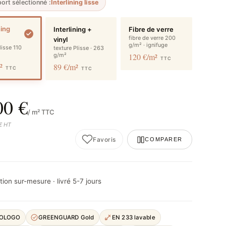
ort sélectionné :
Interlining lisse
ning
Interlining +
Fibre de verre
fibre de verre 200
vinyl
g/m² · ignifuge
 lisse 110
texture Plisse · 263
g/m²
120 €/m²
TTC
m²
89 €/m²
TTC
TTC
00 €
/ m² TTC
 € HT
Favoris
COMPARER
ion sur-mesure · livré 5-7 jours
COLOGO
GREENGUARD Gold
EN 233 lavable