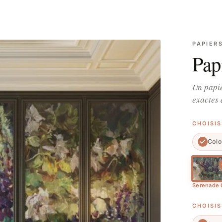
PAPIER
Pap
Un papie
exactes 
CHOISI
Colo
Serenade 
CHOISI