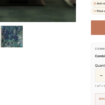
Anti-
Pose a
COMMA
Combie
Quant
−
1
m² ×
R