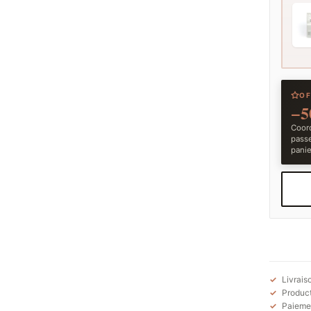
OF
−5
Coord
pass
panie
Livrais
Product
Paiemen