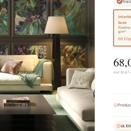
Supp
Interli
lisse
flizelina
g/m²
68 €/
68,
soit 56,67
Product
UL E