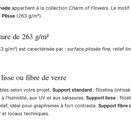
nade
appartient à la collection
Charm of Flowers
. Le motif
e
Plisse
(263 g/m²).
xture de 263 g/m²
3 g/m²) est caractérisée par :
surface plissée fine, relief li
 lisse ou fibre de verre
bles selon votre projet.
Support standard
: flizelina (intis
 à l’humidité, aux UV et aux salissures.
Support lisse
: flize
lief, idéal pour graphismes à fort contraste.
Support fibre 
 et locaux techniques.