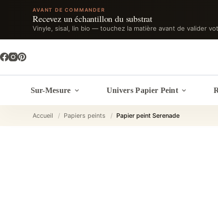
AVANT DE COMMANDER
Recevez un échantillon du substrat
Vinyle, sisal, lin bio — touchez la matière avant de valider vo
Passer
au
contenu
Sur-Mesure
Univers Papier Peint
R
Accueil
/
Papiers peints
/
Papier peint Serenade