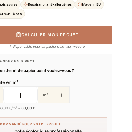
moisissures
Respirant · anti-allergènes
Made in EU
u mur · à sec
CALCULER MON PROJET
Indispensable pour un papier peint sur-mesure
NDER EN DIRECT
n de m² de papier peint voulez-vous ?
ité en m²
+
m²
68,00
€/m² =
68,00 €
ECOMMANDÉ POUR VOTRE PROJET
Colle écologique professionnelle