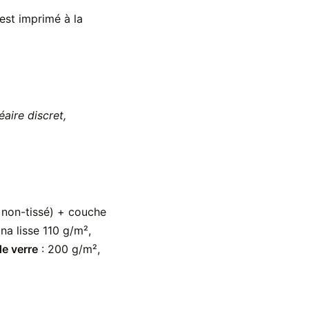
 est imprimé à la
néaire discret,
sé non-tissé) + couche
lina lisse 110 g/m²,
de verre
: 200 g/m²,